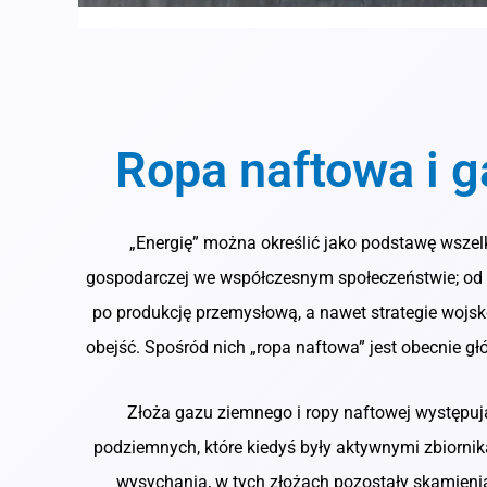
Ropa naftowa i 
„Energię” można określić jako podstawę wszelki
gospodarczej we współczesnym społeczeństwie; o
po produkcję przemysłową, a nawet strategie wojsko
obejść. Spośród nich „ropa naftowa” jest obecnie 
Złoża gazu ziemnego i ropy naftowej występu
podziemnych, które kiedyś były aktywnymi zbiorni
wysychania, w tych złożach pozostały skamieniało