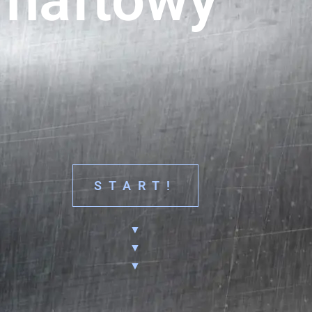
naftowy ❞
START!
▼
▼
▼