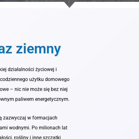
gaz ziemny
ej działalności życiowej i
d codziennego użytku domowego
we – nic nie może się bez niej
głównym paliwem energetycznym.
ją zazwyczaj w formacjach
kami wodnymi. Po milionach lat
ści, rośliny i inne szczątki