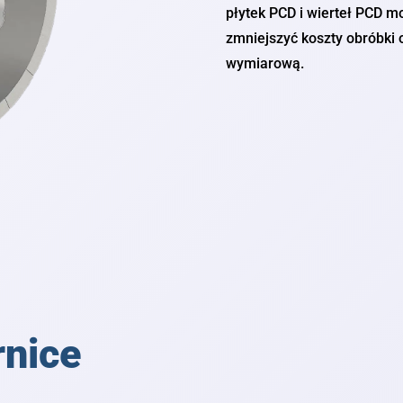
płytek PCD i wierteł PCD mo
zmniejszyć koszty obróbki 
wymiarową.
rnice