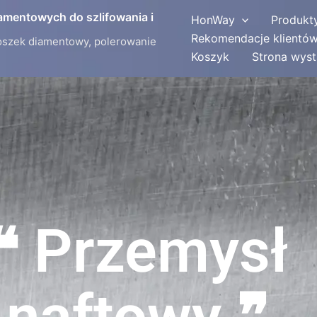
iamentowych do szlifowania i
HonWay
Produkt
Rekomendacje klientó
oszek diamentowy, polerowanie
Koszyk
Strona wys
❝ Przemysł