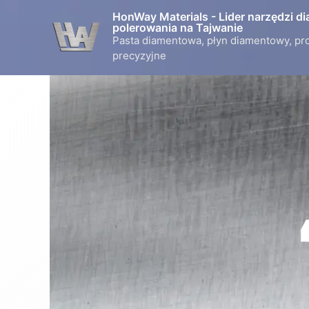
Przejdź
HonWay Materials - Lider narzędzi d
do
polerowania na Tajwanie
Pasta diamentowa, płyn diamentowy, pr
treści
precyzyjne