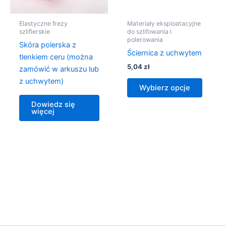
wybra
na
Elastyczne frezy
Materiały eksploatacyjne
stronie
szlifierskie
do szlifowania i
polerowania
produk
Skóra polerska z
Ściernica z uchwytem
tlenkiem ceru (można
5,04
zł
zamówić w arkuszu lub
z uchwytem)
Wybierz opcje
Dowiedz się
więcej