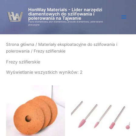
Przejdź
HonWay Materials - Lider narzędzi
do
diamentowych do szlifowania i
treści
polerowania na Tajwanie
Pasta diamentowa, płyn diamentowy, proszek diamentowy, polerowanie
precyzyjne
Strona główna
/
Materiały eksploatacyjne do szlifowania i
polerowania
/ Frezy szlifierskie
Frezy szlifierskie
Wyświetlanie wszystkich wyników: 2
Ten
produk
ma
wiele
warian
Opcje
można