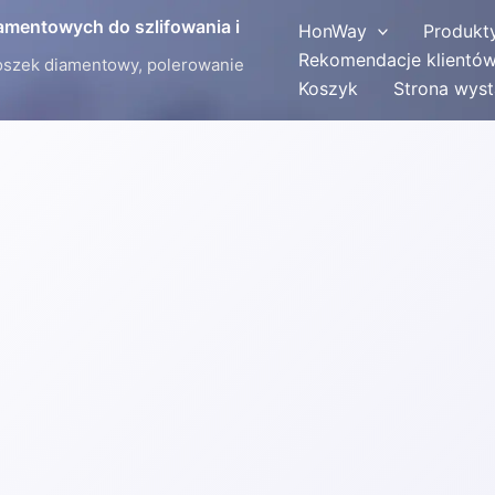
iamentowych do szlifowania i
HonWay
Produkt
Rekomendacje klientó
oszek diamentowy, polerowanie
Koszyk
Strona wys