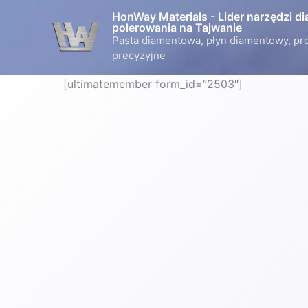
Przejdź
HonWay Materials - Lider narzędzi d
do
polerowania na Tajwanie
Pasta diamentowa, płyn diamentowy, pr
treści
precyzyjne
[ultimatemember form_id=”2503″]