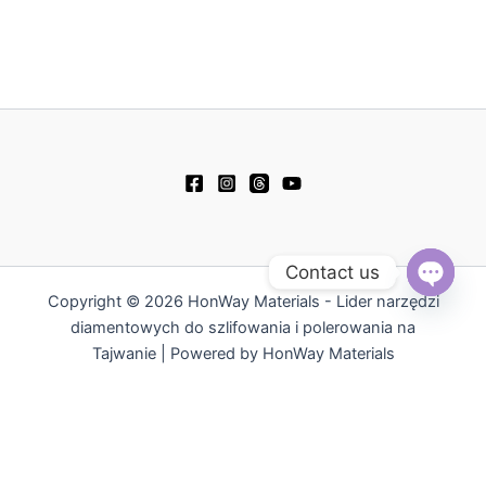
Contact us
Copyright © 2026 HonWay Materials - Lider narzędzi
Open
chaty
diamentowych do szlifowania i polerowania na
Tajwanie | Powered by HonWay Materials
繁體中文
English
日本語
Русский
简体中文
Español
Tiếng Việt
한국어
ไทย
العربية