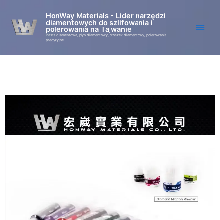
Przejdź
HonWay Materials - Lider narzędzi
do
diamentowych do szlifowania i
treści
polerowania na Tajwanie
Pasta diamentowa, płyn diamentowy, proszek diamentowy, polerowanie
precyzyjne