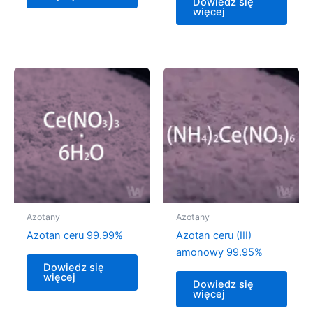
Dowiedz się
więcej
Azotany
Azotany
Azotan ceru 99.99%
Azotan ceru (III)
amonowy 99.95%
Dowiedz się
więcej
Dowiedz się
więcej