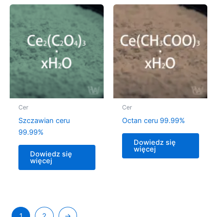
Cer
Cer
Szczawian ceru
Octan ceru 99.99%
99.99%
Dowiedz się
więcej
Dowiedz się
więcej
1
2
→