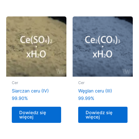
Cer
Cer
Siarczan ceru (IV)
Węglan ceru (III)
99.90%
99.99%
Dowiedz się
Dowiedz się
więcej
więcej