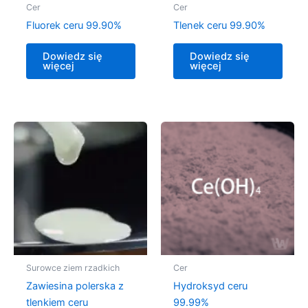
Cer
Cer
Fluorek ceru 99.90%
Tlenek ceru 99.90%
Dowiedz się
Dowiedz się
więcej
więcej
Zakres
Ten
cen:
produkt
od
186,66 zł
ma
do
wiele
327,91 zł
wariantów.
Opcje
można
wybrać
na
Surowce ziem rzadkich
Cer
stronie
Zawiesina polerska z
Hydroksyd ceru
produktu
tlenkiem ceru
99.99%