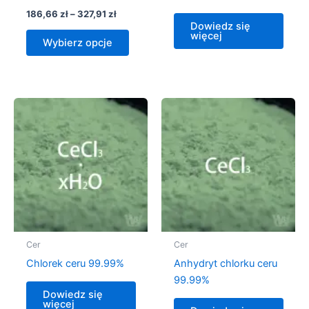
186,66
zł
–
327,91
zł
Dowiedz się
więcej
Wybierz opcje
Cer
Cer
Chlorek ceru 99.99%
Anhydryt chlorku ceru
99.99%
Dowiedz się
więcej