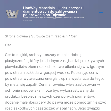
Przejdź
HonWay Materials - Lider narzędzi
do
diamentowych do szlifowania i
treści
polerowania na Tajwanie
Pasta diamentowa, płyn diamentowy, proszek diamentowy, polerowanie
precyzyjne
Strona główna
/
Surowce ziem rzadkich
/ Cer
Cer
Cer to miękki, srebrzystoszary metal o dobrej
plastyczności, który jest jednym z najbardziej reaktywnych
pierwiastków ziem rzadkich. Łatwo utlenia się w wilgotnym
powietrzu i rozkłada w gorącej wodzie. Pocierając cer w
powietrzu, wytwarzana energia cieplna wystarcza do tego,
by metal się zapalił. Cer ma również wiele zastosowań w
ochronie środowiska: może być wykorzystywany do
produkcji bezpieczniejszych czerwonych pigmentów;
dodanie małej ilości cery do paliwa może pomóc zmniejszyć
ilość szkodliwych cząsteczek w spalinach. Jego związki