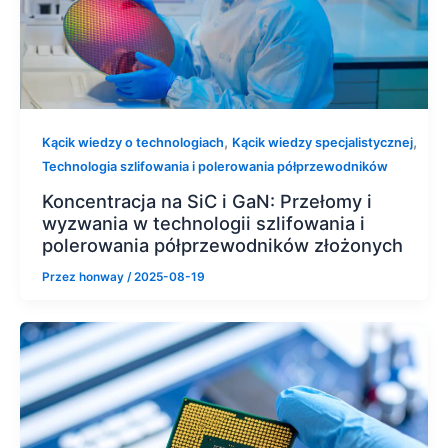
,
,
Kącik wiedzy o technologiach
Kącik wiedzy specjalistycznej
Technologia szlifowania i polerowania półprzewodników
Koncentracja na SiC i GaN: Przełomy i
wyzwania w technologii szlifowania i
polerowania półprzewodników złożonych
Przez
honway
/
2025-08-19