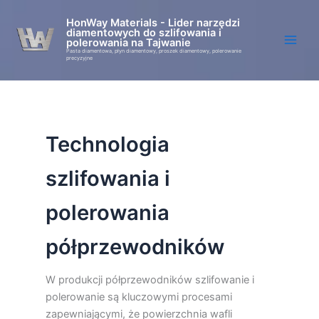
Przejdź
HonWay Materials - Lider narzędzi
do
diamentowych do szlifowania i
treści
polerowania na Tajwanie
Pasta diamentowa, płyn diamentowy, proszek diamentowy, polerowanie
precyzyjne
Technologia
szlifowania i
polerowania
półprzewodników
W produkcji półprzewodników szlifowanie i
polerowanie są kluczowymi procesami
zapewniającymi, że powierzchnia wafli