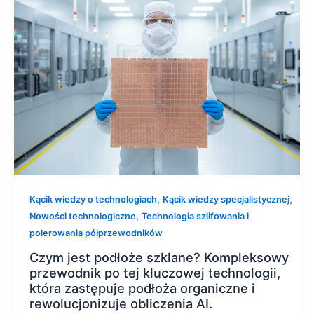
,
,
Kącik wiedzy o technologiach
Kącik wiedzy specjalistycznej
,
Nowości technologiczne
Technologia szlifowania i
polerowania półprzewodników
Czym jest podłoże szklane? Kompleksowy
przewodnik po tej kluczowej technologii,
która zastępuje podłoża organiczne i
rewolucjonizuje obliczenia AI.