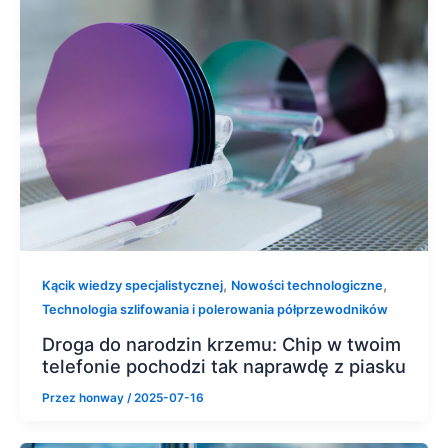
,
,
Kącik wiedzy specjalistycznej
Nowości technologiczne
Technologia szlifowania i polerowania półprzewodników
Droga do narodzin krzemu: Chip w twoim
telefonie pochodzi tak naprawdę z piasku
Przez
honway
/
2025-07-16