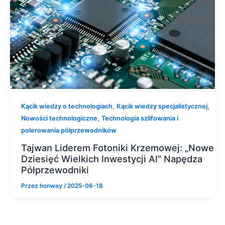
,
,
Kącik wiedzy o technologiach
Kącik wiedzy specjalistycznej
,
Nowości technologiczne
Technologia szlifowania i
polerowania półprzewodników
Tajwan Liderem Fotoniki Krzemowej: „Nowe
Dziesięć Wielkich Inwestycji AI” Napędza
Półprzewodniki
Przez
honway
/
2025-06-18