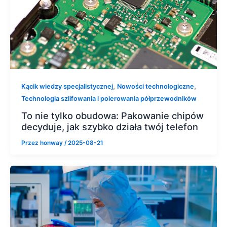
,
,
Kącik wiedzy specjalistycznej
Nowości technologiczne
Technologia szlifowania i polerowania półprzewodników
To nie tylko obudowa: Pakowanie chipów
decyduje, jak szybko działa twój telefon
Przez
honway
/
2025-08-21