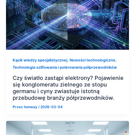
,
,
Kącik wiedzy specjalistycznej
Nowości technologiczne
Technologia szlifowania i polerowania półprzewodników
Czy światło zastąpi elektrony? Pojawienie
się konglomeratu zielnego ze stopu
germanu i cyny zwiastuje istotną
przebudowę branży półprzewodników.
Przez
honway
/
2026-03-04