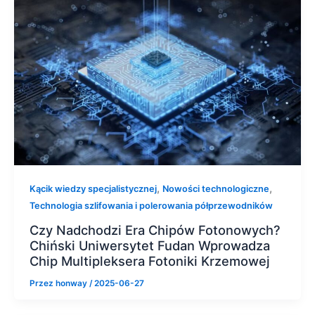
,
,
Kącik wiedzy specjalistycznej
Nowości technologiczne
Technologia szlifowania i polerowania półprzewodników
Czy Nadchodzi Era Chipów Fotonowych?
Chiński Uniwersytet Fudan Wprowadza
Chip Multipleksera Fotoniki Krzemowej
Przez
honway
/
2025-06-27