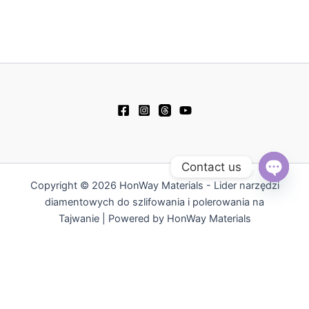
Contact us
Copyright © 2026 HonWay Materials - Lider narzędzi
Open
chaty
diamentowych do szlifowania i polerowania na
Tajwanie | Powered by HonWay Materials
繁體中文
English
日本語
Русский
简体中文
Español
Tiếng Việt
한국어
ไทย
العربية