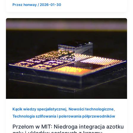
Przez
honway
/
2026-01-30
,
,
Kącik wiedzy specjalistycznej
Nowości technologiczne
Technologia szlifowania i polerowania półprzewodników
Przełom w MIT: Niedroga integracja azotku
galu i układów scalonych z krzemu