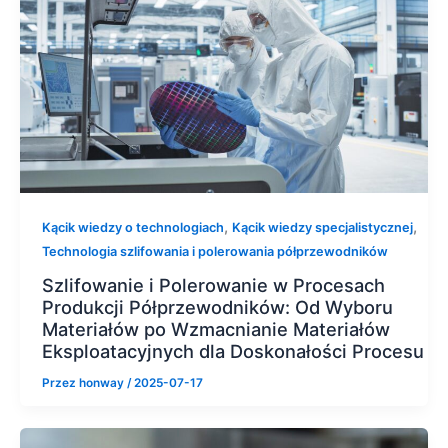
,
,
Kącik wiedzy o technologiach
Kącik wiedzy specjalistycznej
Technologia szlifowania i polerowania półprzewodników
Szlifowanie i Polerowanie w Procesach
Produkcji Półprzewodników: Od Wyboru
Materiałów po Wzmacnianie Materiałów
Eksploatacyjnych dla Doskonałości Procesu
Przez
honway
/
2025-07-17