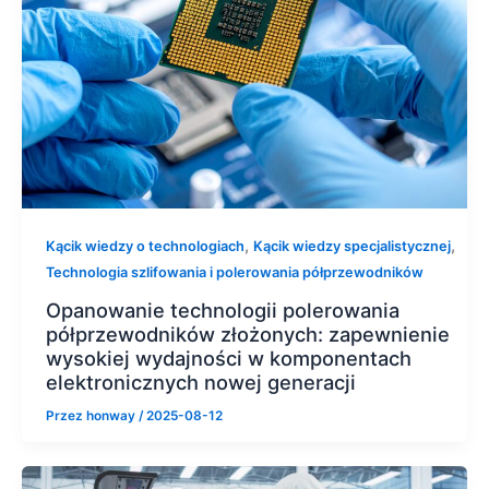
,
,
Kącik wiedzy o technologiach
Kącik wiedzy specjalistycznej
Technologia szlifowania i polerowania półprzewodników
Opanowanie technologii polerowania
półprzewodników złożonych: zapewnienie
wysokiej wydajności w komponentach
elektronicznych nowej generacji
Przez
honway
/
2025-08-12