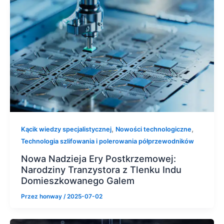
,
,
Kącik wiedzy specjalistycznej
Nowości technologiczne
Technologia szlifowania i polerowania półprzewodników
Nowa Nadzieja Ery Postkrzemowej:
Narodziny Tranzystora z Tlenku Indu
Domieszkowanego Galem
Przez
honway
/
2025-07-02