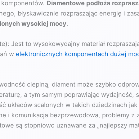
a komponentów.
Diamentowe podłoża rozprasza
nego, błyskawicznie rozpraszając energię i za
lonych wysokiej mocy
.
): Jest to wysokowydajny materiał rozpraszają
wań w
elektronicznych komponentach dużej mo
wodność cieplną, diament może szybko odpro
eraturę, a tym samym poprawiając wydajność, s
 układów scalonych w takich dziedzinach jak 
zne i komunikacja bezprzewodowa, problemy z z
ntowe są stopniowo uznawane za „najlepszy ma