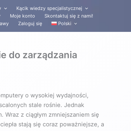
y
Kącik wiedzy specjalistycznej
w
Moje konto
Skontaktuj się z nami!
tawy
Zaloguj się
Polski
ie do zarządzania
komputery o wysokiej wydajności,
calonych stale rośnie. Jednak
. Wraz z ciągłym zmniejszaniem się
epła stają się coraz poważniejsze, a