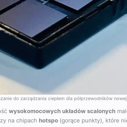
zanie do zarządzania ciepłem dla półprzewodników nowej 
ość
wysokomocowych układów scalonych
male
rzy na chipach
hotspo
(gorące punkty), które n