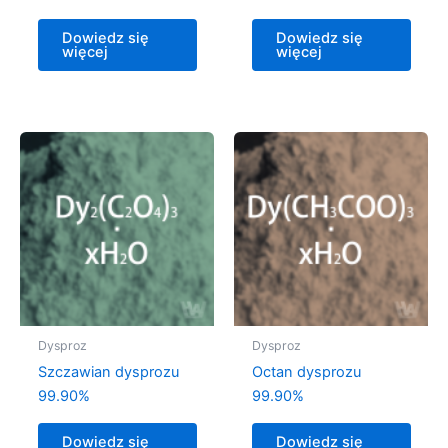
Dowiedz się
Dowiedz się
więcej
więcej
Dysproz
Dysproz
Szczawian dysprozu
Octan dysprozu
99.90%
99.90%
Dowiedz się
Dowiedz się