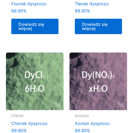
Fluorek dysprozu
Tlenek dysprozu
99.90%
99.90%
Dowiedz się
Dowiedz się
więcej
więcej
Chlorki
Azotany
Chlorek dysprozu
Azotan dysprozu
99.90%
99.90%