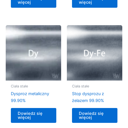
więcej
więcej
Ciała stałe
Ciała stałe
Dysproz metaliczny
Stop dysprozu z
99.90%
żelazem 99.90%
Dowiedz się
Dowiedz się
więcej
więcej