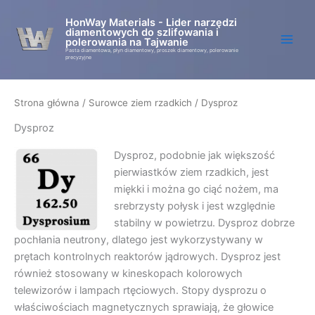
Przejdź
HonWay Materials - Lider narzędzi
do
diamentowych do szlifowania i
treści
polerowania na Tajwanie
Pasta diamentowa, płyn diamentowy, proszek diamentowy, polerowanie
precyzyjne
Strona główna
/
Surowce ziem rzadkich
/ Dysproz
Dysproz
Dysproz, podobnie jak większość
pierwiastków ziem rzadkich, jest
miękki i można go ciąć nożem, ma
srebrzysty połysk i jest względnie
stabilny w powietrzu. Dysproz dobrze
pochłania neutrony, dlatego jest wykorzystywany w
prętach kontrolnych reaktorów jądrowych. Dysproz jest
również stosowany w kineskopach kolorowych
telewizorów i lampach rtęciowych. Stopy dysprozu o
właściwościach magnetycznych sprawiają, że głowice