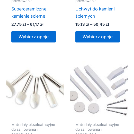
polerowania
polerowania
produktu
produk
Superceramiczne
Uchwyt do kamieni
kamienie ścierne
ściernych
27,75
zł
–
61,17
zł
15,13
zł
–
50,45
zł
Wybierz opcje
Wybierz opcje
Zakres
Zakres
Ten
Ten
cen:
cen:
produkt
produk
od
od
6,05 zł
ma
2,27 zł
ma
do
do
wiele
wiele
13,87 zł
34,05 zł
wariantów.
warian
Opcje
Opcje
można
można
wybrać
wybra
na
na
Materiały eksploatacyjne
Materiały eksploatacyjne
stronie
stronie
do szlifowania i
do szlifowania i