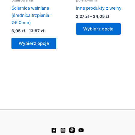
polerowania
polerowania
produktu
produk
Ściernica wełniana
Inne produkty z wełny
(średnica trzpienia :
2,27
zł
–
34,05
zł
Ø6.0mm)
Wybierz opcje
6,05
zł
–
13,87
zł
Wybierz opcje