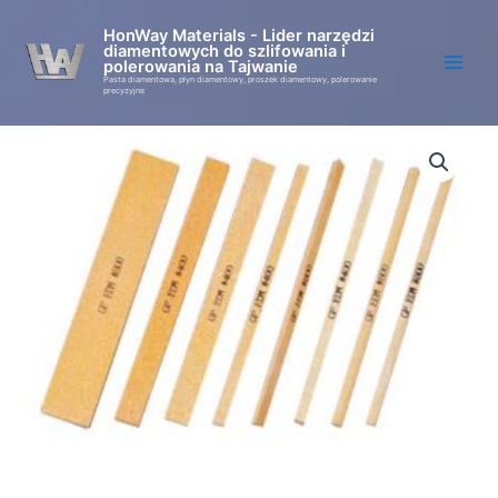
Przejdź
HonWay Materials - Lider narzędzi
do
diamentowych do szlifowania i
treści
polerowania na Tajwanie
Pasta diamentowa, płyn diamentowy, proszek diamentowy, polerowanie
precyzyjne