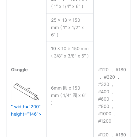
( 1″ x 1/4″ x 6″ )
25 x 13 x 150
mm ( 1″ x 1/2″ x
6″ )
10 x 10 x 150 mm
( 3/8″ x 3/8″ x 6″ )
Okrągłe
#120 ， #180
， #220 ，
#320 ，
6mm 圓 x 150
#400 ，
mm ( 1/4″ 圓 x 6″
#600 ，
)
#800 ，
” width=”200″
#1000 ，
height=”146″>
#1200
#120 ， #180