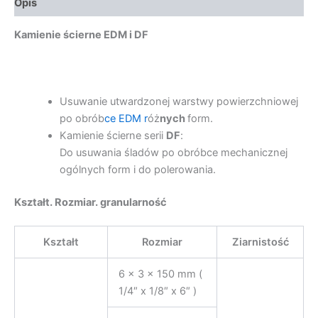
Opis
Kamienie ścierne EDM i DF
Usuwanie utwardzonej warstwy powierzchniowej
po obrób
ce EDM r
óż
nych
form.
Kamienie ścierne serii
DF
:
Do usuwania śladów po obróbce mechanicznej
ogólnych form i do polerowania.
Kształt. Rozmiar. granularność
Kształt
Rozmiar
Ziarnistość
6 x 3 x 150 mm (
1/4″ x 1/8″ x 6″ )