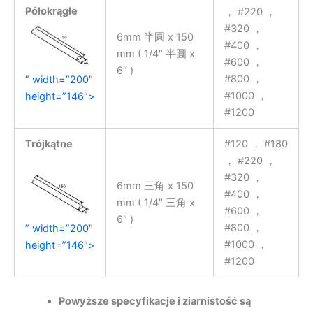
Półokrągłe
， #220 ，
#320 ，
6mm 半圓 x 150
#400 ，
mm ( 1/4″ 半圓 x
#600 ，
6″ )
#800 ，
” width=”200″
#1000 ，
height=”146″>
#1200
Trójkątne
#120 ， #180
， #220 ，
#320 ，
6mm 三角 x 150
#400 ，
mm ( 1/4″ 三角 x
#600 ，
6″ )
#800 ，
” width=”200″
#1000 ，
height=”146″>
#1200
Powyższe specyfikacje i ziarnistość są