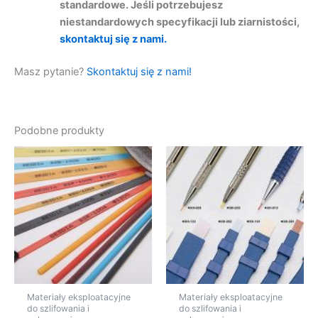
standardowe. Jeśli potrzebujesz
niestandardowych specyfikacji lub ziarnistości,
skontaktuj się z nami.
Masz pytanie?
Skontaktuj się z nami!
Podobne produkty
Zakres
Zakres
Ten
Ten
cen:
cen:
produkt
produk
od
od
27,75 zł
ma
15,13 zł
ma
do
do
wiele
wiele
61,17 zł
50,45 zł
wariantów.
warian
Opcje
Opcje
można
można
wybrać
wybra
na
na
Materiały eksploatacyjne
Materiały eksploatacyjne
stronie
stronie
do szlifowania i
do szlifowania i