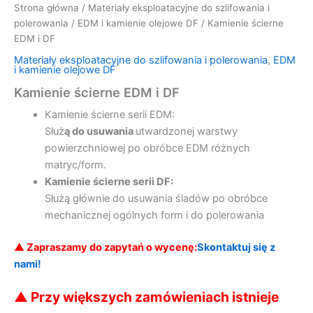
Strona główna
/
Materiały eksploatacyjne do szlifowania i
polerowania
/
EDM i kamienie olejowe DF
/ Kamienie ścierne
EDM i DF
Materiały eksploatacyjne do szlifowania i polerowania
,
EDM
i kamienie olejowe DF
Kamienie ścierne EDM i DF
Kamienie ścierne serii EDM:
Służ
ą do usuwania
utwardzonej warstwy
powierzchniowej po obróbce EDM różnych
matryc/form.
Kamienie ścierne serii DF:
Służą głównie do usuwania śladów po obróbce
mechanicznej ogólnych form i do polerowania
▲ Zapraszamy do zapytań o wycenę
:
Skontaktuj się z
nami!
▲
Przy większych zamówieniach istnieje