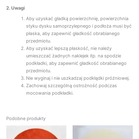
2. Uwagi
Aby uzyskać gładką powierzchnię, powierzchnia
styku dysku samoprzylepnego i podłoża musi być
płaska, aby zapewnić gładkość obrabianego
przedmiotu.
Aby uzyskać lepszą płaskość, nie należy
umieszczać żadnych naklejek itp. na spodzie
podkładki, aby zapewnić gładkość obrabianego
przedmiotu.
Nie wyginaj i nie uszkadzaj podkłądki próżniowej.
Zachowaj szczególną ostrożność podczas
mocowania podkładki.
Podobne produkty
Zakres
Zakres
Ten
Ten
cen:
cen:
produkt
produk
od
od