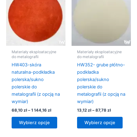
68,10 zł
ma
13,12 zł
ma
do
do
wiele
wiele
1
87,78 zł
wariantów.
warian
144,16 zł
Opcje
Opcje
można
można
wybrać
wybra
na
na
Materiały eksploatacyjne
Materiały eksploatacyjne
stronie
stronie
do metalografii
do metalografii
produktu
produk
HW403-skóra
HW352- grube płótno-
naturalna-podkładka
podkładka
polerska/sukno
polerska/sukno
polerskie do
polerskie do
metalografii (z opcją na
metalografii (z opcją na
wymiar)
wymiar)
68,10
zł
–
1 144,16
zł
13,12
zł
–
87,78
zł
Wybierz opcje
Wybierz opcje