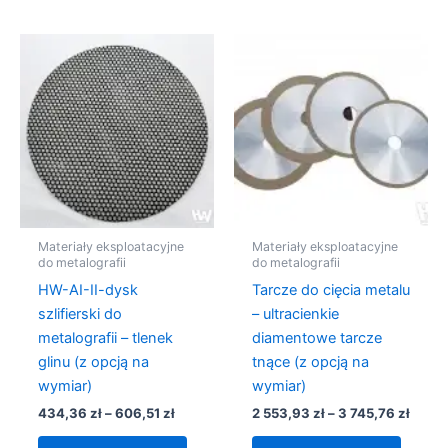
Zakres
Zakre
Ten
Ten
cen:
cen:
produkt
produk
od
od
434,36 zł
ma
ma
2
do
553,9
wiele
wiele
606,51 zł
do
wariantów.
warian
3
745,7
Opcje
Opcje
można
można
wybrać
wybra
na
na
Materiały eksploatacyjne
Materiały eksploatacyjne
stronie
stronie
do metalografii
do metalografii
produktu
produk
HW-AI-II-dysk
Tarcze do cięcia metalu
szlifierski do
– ultracienkie
metalografii – tlenek
diamentowe tarcze
glinu (z opcją na
tnące (z opcją na
wymiar)
wymiar)
434,36
zł
–
606,51
zł
2 553,93
zł
–
3 745,76
zł