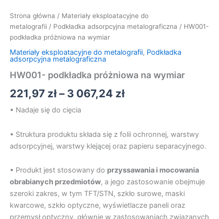
Strona główna
/
Materiały eksploatacyjne do
metalografii
/
Podkładka adsorpcyjna metalograficzna
/ HW001-
podkładka próżniowa na wymiar
Materiały eksploatacyjne do metalografii
,
Podkładka
adsorpcyjna metalograficzna
HW001- podkładka próżniowa na wymiar
221,97
zł
–
3 067,24
zł
• Nadaje się do cięcia
• Struktura produktu składa się z folii ochronnej, warstwy
adsorpcyjnej, warstwy klejącej oraz papieru separacyjnego.
• Produkt jest stosowany do
przyssawania i mocowania
obrabianych przedmiotów
, a jego zastosowanie obejmuje
szeroki zakres, w tym TFT/STN, szkło surowe, maski
kwarcowe, szkło optyczne, wyświetlacze paneli oraz
przemysł optyczny, głównie w zastosowaniach związanych