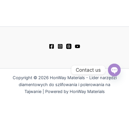
Contact us
Copyright © 2026 HonWay Materials - Lider narzędzi
Open
chaty
diamentowych do szlifowania i polerowania na
Tajwanie | Powered by HonWay Materials
繁體中文
English
日本語
Русский
简体中文
Español
Tiếng Việt
한국어
ไทย