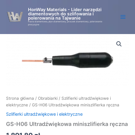
Przejdź
HonWay Materials - Lider narzędzi
do
diamentowych do szlifowania i
treści
polerowania na Tajwanie
Pasta diamentowa, płyn diamentowy, proszek diamentowy, polerowanie
precyzyjne
ilość
GS-
H06
Ultradźwiękowa
miniszlifierka
ręczna
Strona główna
/
Obrabiarki
/
Szlifierki ultradźwiękowe i
elektryczne
/ GS-H06 Ultradźwiękowa miniszlifierka ręczna
Szlifierki ultradźwiękowe i elektryczne
GS-H06 Ultradźwiękowa miniszlifierka ręczna