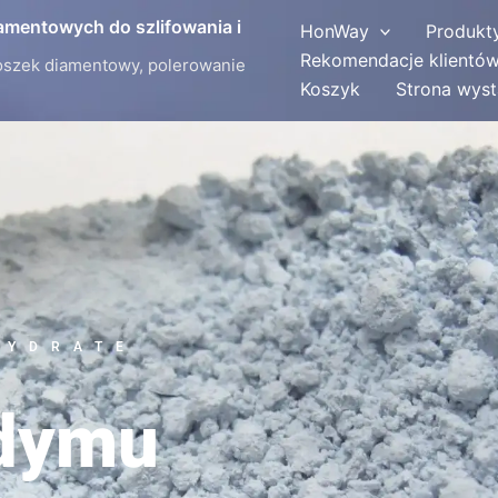
iamentowych do szlifowania i
HonWay
Produkt
Rekomendacje klientó
oszek diamentowy, polerowanie
Koszyk
Strona wys
HYDRATE
odymu