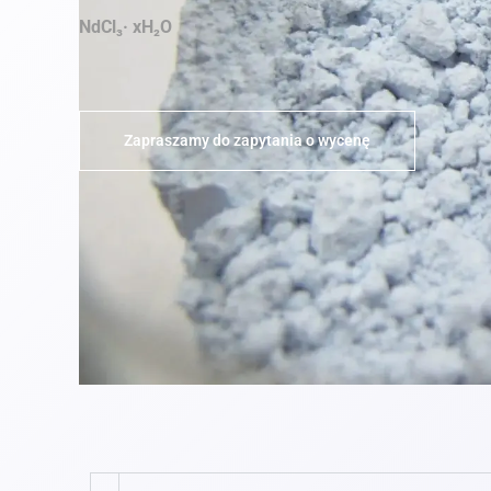
NdCl₃· xH₂O
Zapraszamy do zapytania o wycenę