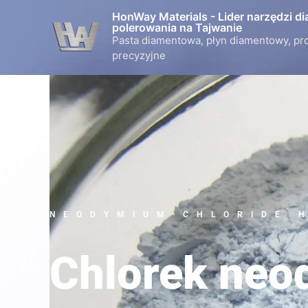
Przejdź
HonWay Materials - Lider narzędzi d
do
polerowania na Tajwanie
Pasta diamentowa, płyn diamentowy, pr
treści
precyzyjne
NEODYMIUM CHLORIDE 
Chlorek ne