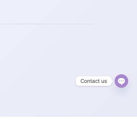
Contact us
Open
chaty