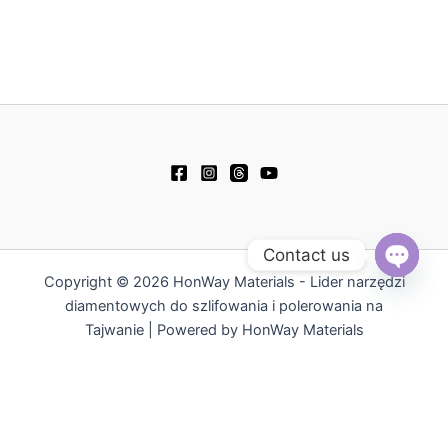
e
e
t
e
b
u
l
o
b
o
o
e
p
k
e
Contact us
Copyright © 2026 HonWay Materials - Lider narzędzi
Open
chaty
diamentowych do szlifowania i polerowania na
Tajwanie | Powered by HonWay Materials
繁體中文
English
日本語
Русский
简体中文
Español
Tiếng Việt
한국어
ไทย