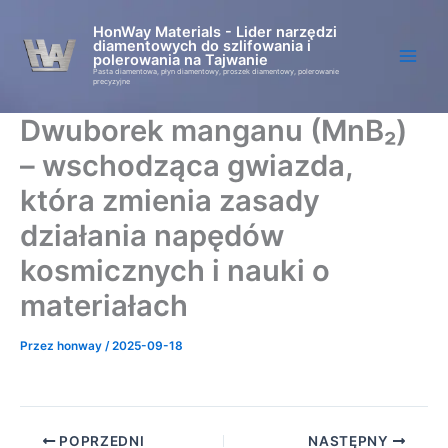
Przejdź
HonWay Materials - Lider narzędzi
do
diamentowych do szlifowania i
treści
polerowania na Tajwanie
Pasta diamentowa, płyn diamentowy, proszek diamentowy, polerowanie
precyzyjne
Dwuborek manganu (MnB₂)
– wschodząca gwiazda,
która zmienia zasady
działania napędów
kosmicznych i nauki o
materiałach
Przez
honway
/
2025-09-18
POPRZEDNI
NASTĘPNY