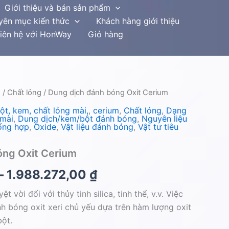
Giới thiệu và bán sản phẩm
yên mục kiến thức
Khách hàng giới thiệu
iên hệ với HonWay
Giỏ hàng
u
/
Chất lỏng
/ Dung dịch đánh bóng Oxit Cerium
Price
ột, kem, chất lỏng mài,
,
cerium
,
Chất lỏng
,
Dạng
range:
 mài
,
Dung dịch/kem/bột đánh bóng
,
Nguyên liệu
ổng hợp
,
Oxide
,
Vật liệu đánh bóng
,
Vật tư tiêu
1.131.785,60 ₫
óng Oxit Cerium
through
–
1.988.272,00
₫
1.988.272,00 ₫
ệt vời đối với thủy tinh silica, tinh thể, v.v. Việc
nh bóng oxit xeri chủ yếu dựa trên hàm lượng oxit
bột.