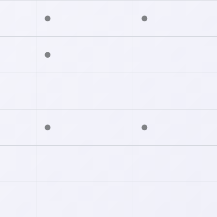
●
●
●
●
●