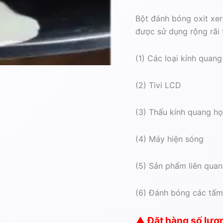
Bột đánh bóng oxit xeri
được sử dụng rộng rãi
(1) Các loại kính quan
(2) Tivi LCD
(3) Thấu kính quang h
(4) Máy hiện sóng
(5) Sản phẩm liên quan
(6) Đánh bóng các tấm 
▲ Đặt hàng số lượn