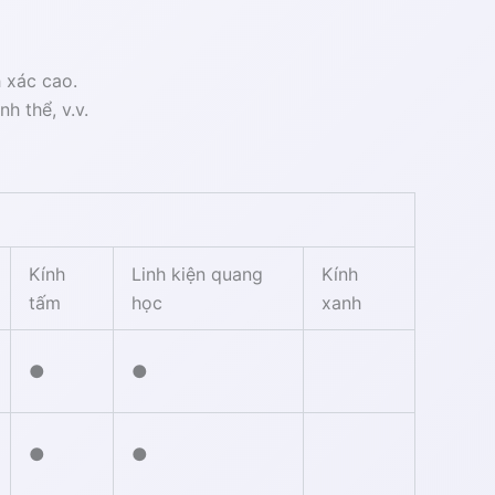
h xác cao.
nh thể, v.v.
Kính
Linh kiện quang
Kính
tấm
học
xanh
●
●
●
●