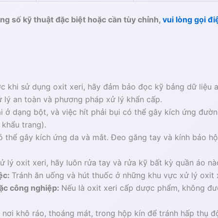
ng số kỹ thuật đặc biệt hoặc cần tùy chỉnh,
vui lòng gọi đi
c khi sử dụng oxit xeri, hãy đảm bảo đọc kỹ bảng dữ liệu
ử lý an toàn và phương pháp xử lý khẩn cấp.
ại ở dạng bột, và việc hít phải bụi có thể gây kích ứng đư
 khẩu trang)
.
có thể gây kích ứng da và mắt. Đeo găng tay và kính bảo hộ 
ử lý oxit xeri, hãy luôn rửa tay và rửa kỹ bất kỳ quần áo nà
iệc:
Tránh ăn uống và hút thuốc ở những khu vực xử lý oxit x
oặc công nghiệp:
Nếu là oxit xeri cấp dược phẩm, không đư
ở nơi khô ráo, thoáng mát, trong hộp kín để tránh hấp thụ đ