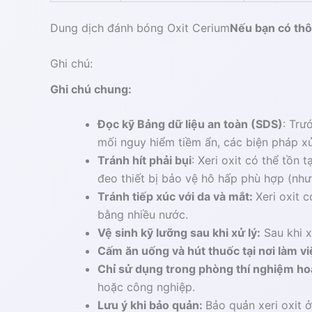
Dung dịch đánh bóng Oxit Cerium
Nếu bạn có thô
Ghi chú:
Ghi chú chung:
Đọc kỹ Bảng dữ liệu an toàn (SDS)
:
Trướ
mối nguy hiểm tiềm ẩn, các biện pháp x
Tránh hít phải bụi
:
Xeri oxit có thể tồn t
đeo thiết bị bảo vệ hô hấp phù hợp (như
Tránh tiếp xúc với da và mắt:
Xeri oxit 
bằng nhiều nước.
Vệ sinh kỹ lưỡng sau khi xử lý:
Sau khi x
Cấm ăn uống và hút thuốc tại nơi làm v
Chỉ sử dụng trong phòng thí nghiệm h
hoặc công nghiệp.
Lưu ý khi bảo quản:
Bảo quản xeri oxit 