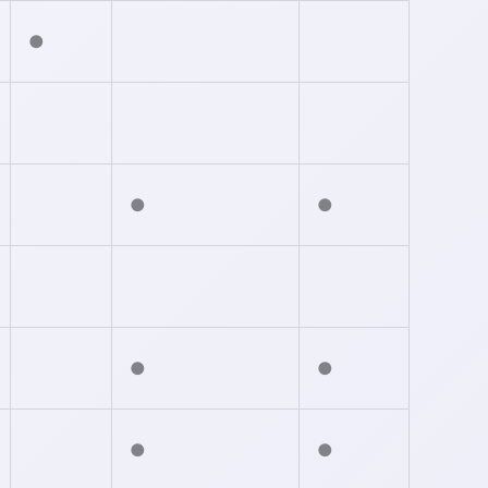
●
●
●
●
●
●
●