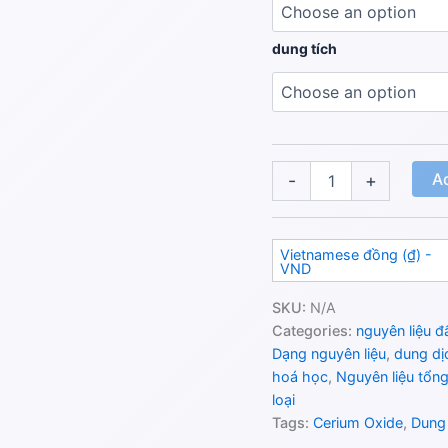
dung tích
Ad
-
+
Vietnamese đồng (₫) -
VND
SKU:
N/A
Categories:
nguyên liệu đ
Dạng nguyên liệu
,
dung dị
hoá học
,
Nguyên liệu tổn
loại
Tags:
Cerium Oxide
,
Dung