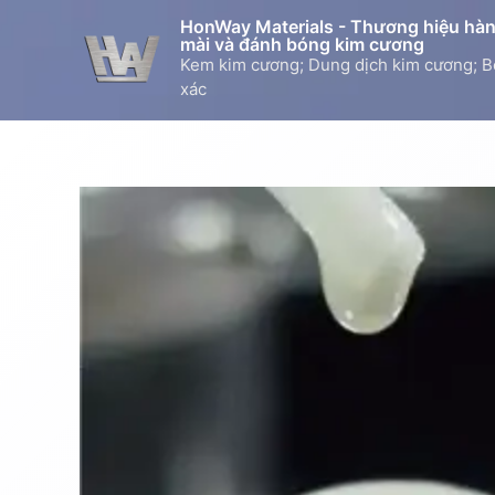
Skip
HonWay Materials - Thương hiệu hàng
to
mài và đánh bóng kim cương
Kem kim cương; Dung dịch kim cương; B
content
xác