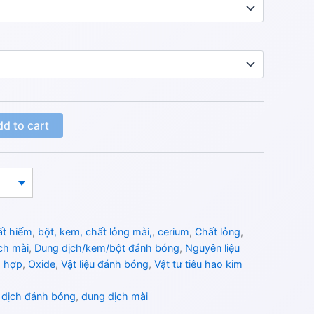
d to cart
ất hiếm
,
bột, kem, chất lỏng mài,
,
cerium
,
Chất lỏng
,
ch mài
,
Dung dịch/kem/bột đánh bóng
,
Nguyên liệu
g hợp
,
Oxide
,
Vật liệu đánh bóng
,
Vật tư tiêu hao kim
 dịch đánh bóng
,
dung dịch mài