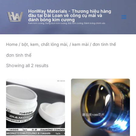
Skip
to
HonWay Materials - Thương hiệu hàng
đầu tại Đài Loan về công cụ mài và
content
đánh bóng kim cương
Kem kim cương; Dung dịch kim cương; Bột kim cương; Đánh bóng chính xác
Home
/
bột, kem, chất lỏng mài,
/
kem mài
/ đơn tinh thể
đơn tinh thể
Showing all 2 results
Price
This
This
range:
product
produc
344.124,00 ₫
through
has
has
955.900,00 ₫
multiple
multipl
variants.
variant
The
The
options
option
may
may