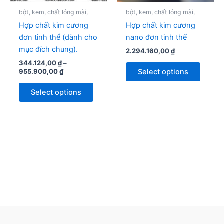
be
be
bột, kem, chất lỏng mài,
bột, kem, chất lỏng mài,
chosen
chose
Hợp chất kim cương
Hợp chất kim cương
on
on
đơn tinh thể (dành cho
nano đơn tinh thể
the
the
mục đích chung).
2.294.160,00
₫
product
produc
344.124,00
₫
–
page
page
Select options
955.900,00
₫
Select options