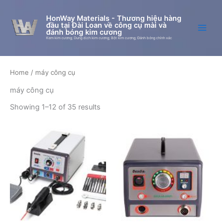
Skip
to
HonWay Materials - Thương hiệu hàng
đầu tại Đài Loan về công cụ mài và
content
đánh bóng kim cương
Kem kim cương; Dung dịch kim cương; Bột kim cương; Đánh bóng chính xác
Home
/ máy công cụ
máy công cụ
Showing 1–12 of 35 results