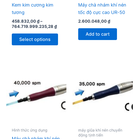
chosen
Kem kim cương kim
Máy chà nhám khí nén
on
tương
tốc độ cực cao UR-50
the
458.832,00
₫
–
2.600.048,00
₫
product
764.719.999.235,28
₫
page
Add to cart
Select options
Hình thức ứng dụng
máy giũa khí nén chuyển
động tịnh tiến
Máy chà nhám khí nén