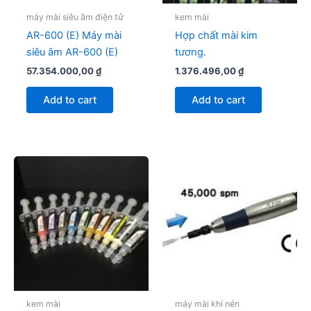
máy mài siêu âm điện tử
kem mài
AR-600 (E) Máy mài
Hợp chất mài kim
siêu âm AR-600 (E)
tương.
57.354.000,00
₫
1.376.496,00
₫
Add to cart
Add to cart
Price
This
range:
product
458.832,00 ₫
through
has
764.719.999.235,28 ₫
multiple
variants.
The
options
may
be
kem mài
máy mài khí nén