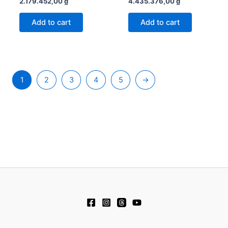
2.179.452,00
₫
4.435.376,00
₫
Add to cart
Add to cart
1
2
3
4
5
→