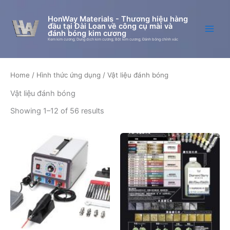
Skip
to
HonWay Materials - Thương hiệu hàng
đầu tại Đài Loan về công cụ mài và
content
đánh bóng kim cương
Kem kim cương; Dung dịch kim cương; Bột kim cương; Đánh bóng chính xác
Home
/
Hình thức ứng dụng
/ Vật liệu đánh bóng
Vật liệu đánh bóng
Showing 1–12 of 56 results