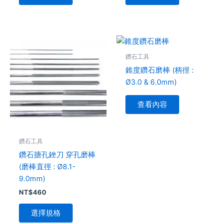
可
可
在
在
產
產
品
品
此
頁
頁
產
鑽石工具
面
面
品
錐度鑽石磨棒 (柄徑 :
選
選
有
Ø3.0 & 6.0mm)
擇
擇
多
選
選
種
查看內容
項
項
款
式。
可
鑽石工具
在
鑽石搪孔銼刀 穿孔磨棒
產
(磨棒直徑 : Ø8.1-
品
9.0mm)
頁
NT$
460
面
選
選擇規格
擇