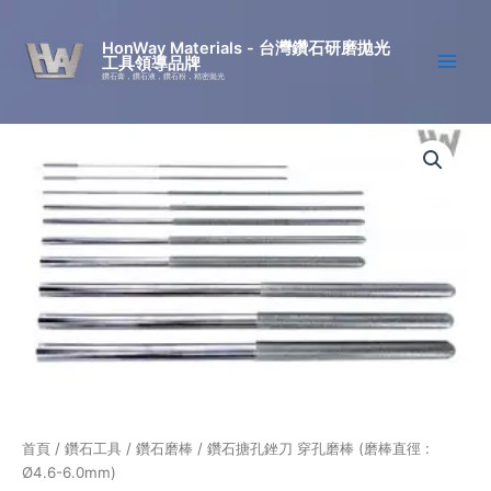
跳
至
HonWay Materials - 台灣鑽石研磨拋光
工具領導品牌
主
鑽石膏，鑽石液，鑽石粉，精密拋光
要
內
鑽
容
石
搪
孔
銼
刀
穿
孔
磨
棒
(磨
棒
直
徑
:
首頁
/
鑽石工具
/
鑽石磨棒
/ 鑽石搪孔銼刀 穿孔磨棒 (磨棒直徑 :
Ø4.6-
Ø4.6-6.0mm)
6.0mm)