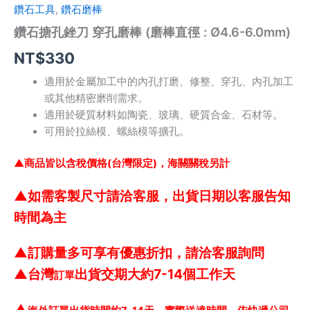
數
鑽石工具
,
鑽石磨棒
量
鑽石搪孔銼刀 穿孔磨棒 (磨棒直徑 : Ø4.6-6.0mm)
NT$
330
適用於金屬加工中的內孔打磨、修整、穿孔、內孔加工
或其他精密磨削需求。
適用於硬質材料如陶瓷、玻璃、硬質合金、石材等。
可用於拉絲模、螺絲模等擴孔。
▲商品皆以含稅價格(台灣限定)，海關關稅另計
▲
如需客製尺寸請洽客服，出貨日期以客服告知
時間為主
▲訂購量多可享有優惠折扣，請洽客服詢問
▲
台灣
出貨交期大約7-14個工作天
訂單
▲