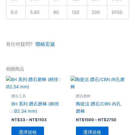
6.0
5.60
90
120
200
D150
有任何疑問?
聯絡宏崴
相關商品
價
價
此
此
格
格
產
產
範
範
品
圍：
品
圍：
鑽石工具
鑽石磨棒
NT$33
NT$1500
有
有
到
到
BH 系列 鑽石磨棒 (柄徑
陶瓷法 鑽石/CBN 內孔
多
多
NT$1103
NT$2750
: Ø2.34 mm)
磨棒
種
種
NT$
33
–
NT$
1103
NT$
1500
–
NT$
2750
款
款
式。
式。
選擇規格
選擇規格