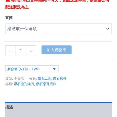
海外訂單出貨時間約7-14天，實際送達時間，依快遞公司
配送狀況為主
直徑
加入購物車
-
+
新台幣 (NT$) - TWD
貨號:
不提供
分類:
鑽石工具
,
鑽石磨棒
標籤:
鑽石搪孔銼刀
,
鑽石穿孔磨棒
描述
額外資訊