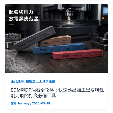
,
產品應用
精密加工工具與設備
EDM與DF油石全攻略：快速匯出加工黑皮與銑
削刀痕的打底必備工具
作者:
honway
/
2026-05-28