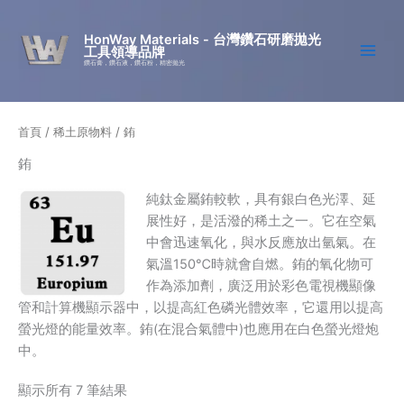
跳
至
HonWay Materials - 台灣鑽石研磨拋光
工具領導品牌
主
鑽石膏，鑽石液，鑽石粉，精密拋光
要
內
容
首頁
/
稀土原物料
/ 銪
銪
純鈦金屬銪較軟，具有銀白色光澤、延
展性好，是活潑的稀土之一。它在空氣
中會迅速氧化，與水反應放出氫氣。在
氣溫150℃時就會自燃。銪的氧化物可
作為添加劑，廣泛用於彩色電視機顯像
管和計算機顯示器中，以提高紅色磷光體效率，它還用以提高
螢光燈的能量效率。銪(在混合氣體中)也應用在白色螢光燈炮
中。
顯示所有 7 筆結果