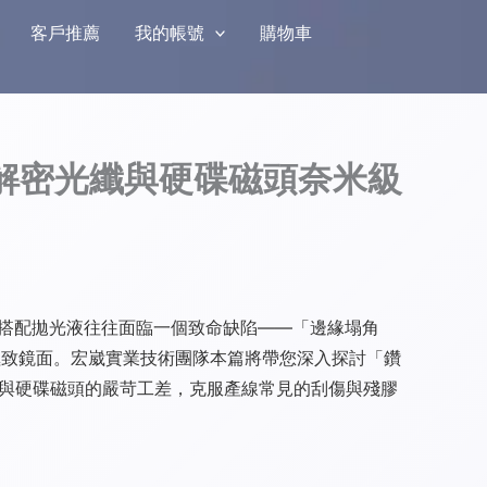
客戶推薦
我的帳號
購物車
m)：解密光纖與硬碟磁頭奈米級
th）搭配拋光液往往面臨一個致命缺陷——「邊緣塌角
的極致鏡面。宏崴實業技術團隊本篇將帶您深入探討「鑽
光纖插芯與硬碟磁頭的嚴苛工差，克服產線常見的刮傷與殘膠