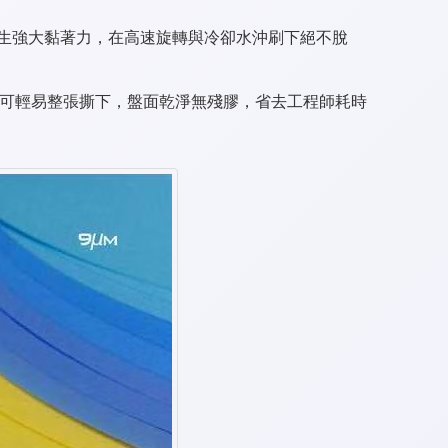
生強大黏著力，在高速旋轉與冷卻水沖刷下絕不脫
後可輕易整張撕下，盤面乾淨無殘膠，省去工程師耗時