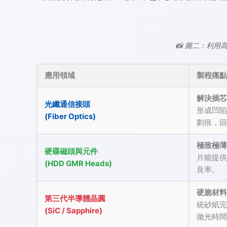
📸 圖二：利用
應用領域
製程痛點
解決插芯
光纖通信接頭
形成凹陷
(Fiber Optics)
劃痕，回
極致極薄
硬碟磁頭與元件
片能提供
(HDD GMR Heads)
良率。
硬脆材料
第三代半導體晶圓
統砂紙完
(SiC / Sapphire)
拋光時間