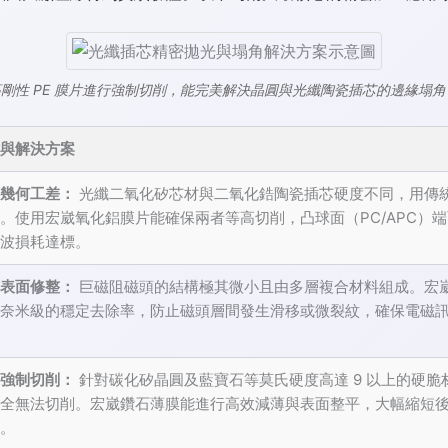
高剛性 PE 膜片進行強制切削，能完美解決晶圓與光纖陶瓷插芯的邊緣塌角（Ro
與解決方案
幾何工差：
光纖二氧化矽芯材與二氧化鋯陶瓷插芯硬度不同，用傳
。使用宏崴氧化鋁膜片能確保兩者等高切削，凸球面（PC/APC）
波損耗達標。
表面修整：
巨磁阻磁頭的結構極其微小且由多層複合材料組成。宏崴 
奈米級的穩定去除率，防止磁頭層間發生滑移或微裂紋，確保電磁
強制切削：
針對碳化矽晶圓及藍寶石等莫氏硬度高達 9 以上的硬脆
全無法切削。宏崴鑽石薄膜能進行高效減薄與表面整平，大幅縮短後續
。