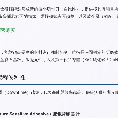
會微幅碎裂形成新的微小切削刃（自銳性），提供極其溫和且
nector）陶瓷插芯端面的精拋、硬碟磁頭表面修整、以及軟金屬（如
高精密薄膜
，能對超高硬度的材料進行強制切削，維持長時間穩定的研磨
寶石基板、陶瓷元件，以及第三代半導體（SiC 碳化矽 / Ga
製程便利性
（Downtime）越短，代表產能與效率越高。傳統無膠的拋
sure Sensitive Adhesive）壓敏背膠
設計：