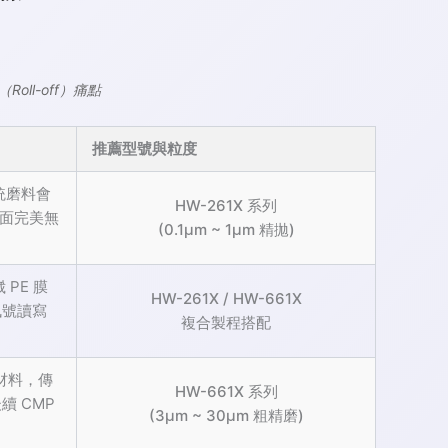
ll-off）痛點
推薦型號與粒度
統磨料會
HW-261X 系列
端面完美無
(0.1μm ~ 1μm 精拋)
PE 膜
HW-261X / HW-661X
訊號讀寫
複合製程搭配
材料，傳
HW-661X 系列
 CMP
(3μm ~ 30μm 粗精磨)