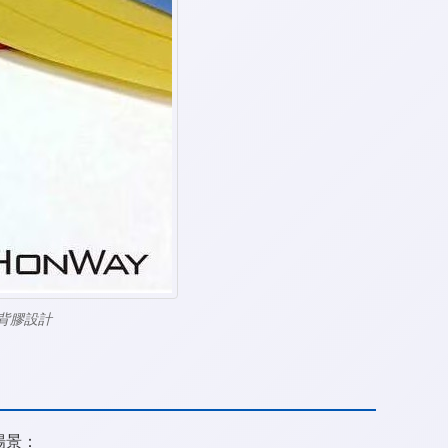
敏背膠設計
場景：