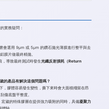
到的實務疑問：
用 9μm 或 5μm 的鑽石拋光薄膜進行整平與去
氧化鋁膜片做最終精拋。
劃痕，導致最終測試時發生
光纖反射損耗（Return
宏崴的產品有解決這個問題嗎？
下，膠體容易發生變性，撕下來時會大面積殘留在昂
，刮傷底盤平整度。
。宏崴的特殊膠層在提供強力吸附的同時，具備
凝聚力
暢體驗。