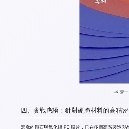
📸 圖
四、實戰應證：針對硬脆材料的高精密
宏崴的鑽石與氧化鋁 PE 膜片，已在多個高階製造