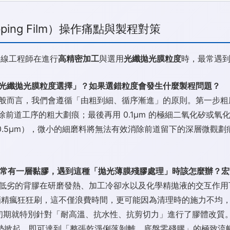
ping Film）操作痛點與製程對策
一線工程師在進行
高精密加工
與選用
光纖拋光膜粒度
時，最常遇
「光纖拋光膜粒度選擇」？如果選錯粒度會發生什麼製程問題？
而言，我們會遵循「由粗到細、循序漸進」的原則。第一步粗磨會選
片消除前道工序的粗大劃痕；最後再用 0.1μm 的極細二氧化矽或
 0.5μm），微小的細磨料將無法有效消除前道留下的深層微觀
常常有一層黏膠，遇到這種「拋光薄膜殘膠處理」時該怎麼辦？
低劣的背膠在研磨發熱、加工冷卻水以及化學精拋液的交互作用
 酒精瘋狂狂刷，這不僅浪費時間，更可能因為清理時的施力不均
初期就特別針對「耐高溫、抗水性、抗剪切力」進行了膠體改質
勢掀起，即可達到「整張乾淨俐落剝離、底盤零殘膠」的極致流