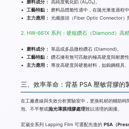
磨料成分：
高純度氧化鋁 (Al₂O₃)。
工藝特點：
磨料晶體脆性適中，在拋光漸進過程中
主力應用：
光纖接頭（Fiber Optic Con
2. HW-661X 系列：硬核鑽石（Diamond）
磨料成分：
單晶或多晶微粉鑽石 (Diamond)。
工藝特點：
鑽石擁有無可匹敵的極高硬度與耐磨性
主力應用：
專攻高硬度與硬脆材料，如鎢鋼模具、藍
三、效率革命：背基 PSA 壓敏背膠的
在工廠產線與失效分析實驗室中，更換耗材的輔助時間
泡、不平整或
拋光薄膜殘膠處理
難以清理的困擾。
宏崴全系列 Lapping Film 可選配先進的
PSA（Pres