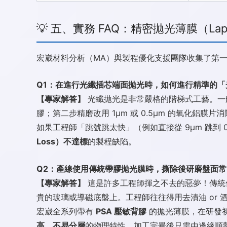
💡 五、實務 FAQ：精密拋光薄膜（Lap
宏崴材料分析（MA）與製程優化支援團隊收集了第
Q1：在進行光纖插芯端面拋光時，如何進行精準的
【專家解答】
光纖拋光是非常嚴格的階梯式工藝。一般
膠；第二步精磨改用 1μm 或 0.5μm 的氧化鋁膜
如果工程師「跳號跳太快」（例如直接從 9μm 跳到
Loss）不達標
的製程缺陷。
Q2：產線使用傳統帶膠拋光膜時，撕除後研磨盤面
【專家解答】
這是許多工程師揮之不去的惡夢！傳統
貴的玻璃或導磁底盤上。工程師往往得用去漬油 or
宏崴全系列帶有
PSA 壓敏背膠
的拋光薄膜，在研發
高、不易分層
的物理特性，加工完畢後只需由邊緣順