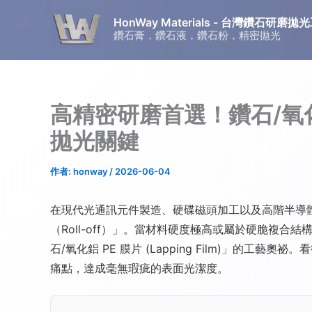
跳
HonWay Materials - 台灣鑽石研
至
鑽石膏，鑽石液，鑽石粉，精密拋光
主
要
內
容
高精密研磨首選！鑽石/氧化鋁 
拋光關鍵
作者:
honway
/
2026-06-04
在現代光通訊元件製造、硬碟磁頭加工以及高階半導體失效
（Roll-off）」。當材料硬度極高或屬於硬脆
石/氧化鋁 PE 膜片 (Lapping Film)
痛點，達成毫無瑕疵的表面光潔度。