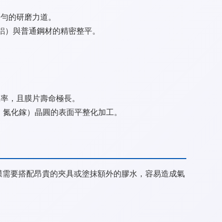
均勻的研磨力道。
銅、鋁）與普通鋼材的精密整平。
效率，且膜片壽命極長。
N 氮化鎵）晶圓的表面平整化加工。
光膜需要搭配昂貴的夾具或塗抹額外的膠水，容易造成氣