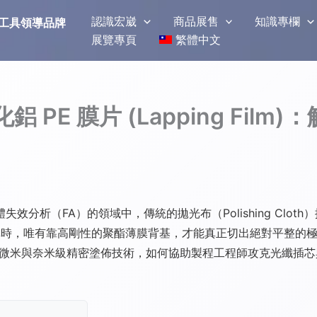
認識宏崴
商品展售
知識專欄
磨拋光工具領導品牌
展覽專頁
繁體中文
PE 膜片 (Lapping Fil
分析（FA）的領域中，傳統的拋光布（Polishing Clo
複合結構時，唯有靠高剛性的聚酯薄膜背基，才能真正切出絕對平整
」的工藝奧祕。看微米與奈米級精密塗佈技術，如何協助製程工程師攻克