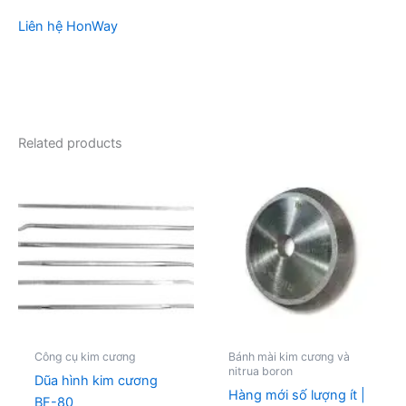
Liên hệ HonWay
Related products
Price
This
range:
product
252.357,60 ₫
through
has
1.452.968,00 ₫
multiple
variants.
The
options
may
be
Công cụ kim cương
Bánh mài kim cương và
chosen
nitrua boron
Dũa hình kim cương
on
Hàng mới số lượng ít |
BF-80