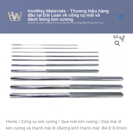
Skip
to
HonWay Materials - Thương hiệu hàng
đầu tại Đài Loan về công cụ mài và
content
đánh bóng kim cương
Kem kim cương; Dung dịch kim cương; Bột kim cương; Đánh bóng chính xác
Dũa
mài
lỗ
kim
cương
và
thanh
mài
lỗ
(đường
kính
thanh
mài:
Ø4.6-
6.0mm)
Home
/
Công cụ kim cương
/
Que mài kim cương
/ Dũa mài lỗ
quantity
kim cương và thanh mài lỗ (đường kính thanh mài: Ø4.6-6.0mm)