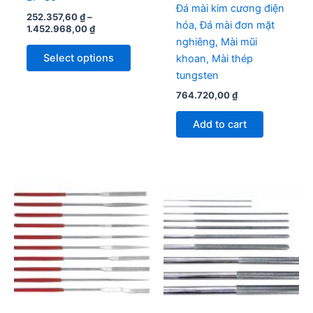
the
Đá mài kim cương điện
252.357,60
₫
–
product
hóa, Đá mài đơn mặt
1.452.968,00
₫
page
nghiêng, Mài mũi
Select options
khoan, Mài thép
tungsten
764.720,00
₫
Add to cart
Price
This
This
range:
product
produc
103.237,20 ₫
through
has
has
994.136,00 ₫
multiple
multipl
variants.
variant
The
The
options
option
may
may