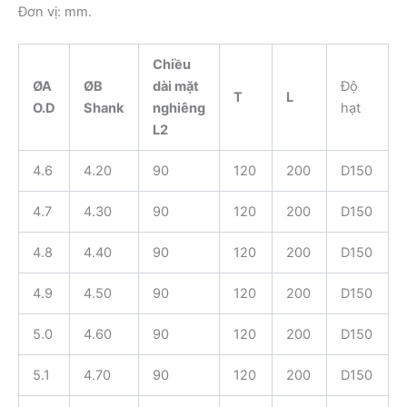
Đơn vị: mm.
Chiều
ØA
ØB
dài mặt
Độ
T
L
O.D
Shank
nghiêng
hạt
L2
4.6
4.20
90
120
200
D150
4.7
4.30
90
120
200
D150
4.8
4.40
90
120
200
D150
4.9
4.50
90
120
200
D150
5.0
4.60
90
120
200
D150
5.1
4.70
90
120
200
D150