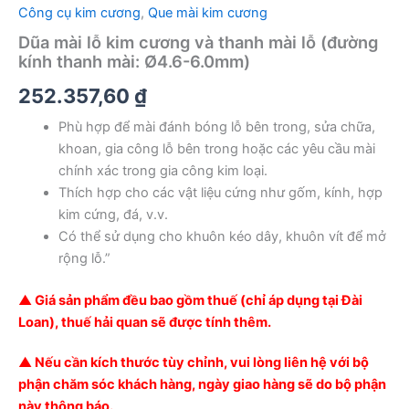
Công cụ kim cương
,
Que mài kim cương
Dũa mài lỗ kim cương và thanh mài lỗ (đường
kính thanh mài: Ø4.6-6.0mm)
252.357,60
₫
Phù hợp để mài đánh bóng lỗ bên trong, sửa chữa,
khoan, gia công lỗ bên trong hoặc các yêu cầu mài
chính xác trong gia công kim loại.
Thích hợp cho các vật liệu cứng như gốm, kính, hợp
kim cứng, đá, v.v.
Có thể sử dụng cho khuôn kéo dây, khuôn vít để mở
rộng lỗ.”
▲ Giá sản phẩm đều bao gồm thuế (chỉ áp dụng tại Đài
Loan), thuế hải quan sẽ được tính thêm.
▲ Nếu cần kích thước tùy chỉnh, vui lòng liên hệ với bộ
phận chăm sóc khách hàng, ngày giao hàng sẽ do bộ phận
này thông báo.