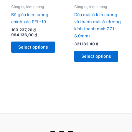
be
be
Công cụ kim cương
Công cụ kim cương
chosen
chose
Bộ giũa kim cương
Dũa mài lỗ kim cương
on
on
chính xác PFL-10
và thanh mài lỗ (đường
the
the
kính thanh mài: Ø7.1-
103.237,20
₫
–
product
produc
994.136,00
₫
8.0mm)
page
page
321.182,40
₫
Select options
Select options