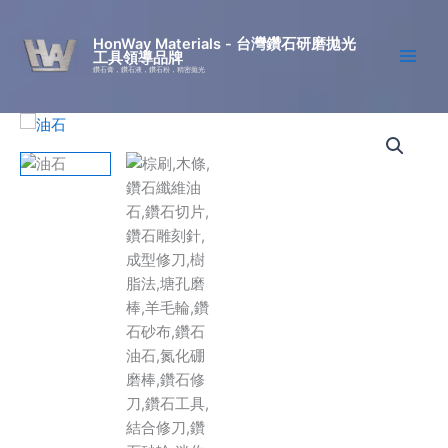
跳
至
HonWay Materials - 台灣鑽石研磨拋光
工具領導品牌
主
鑽石膏，鑽石液，鑽石粉，精密拋光
要
內
容