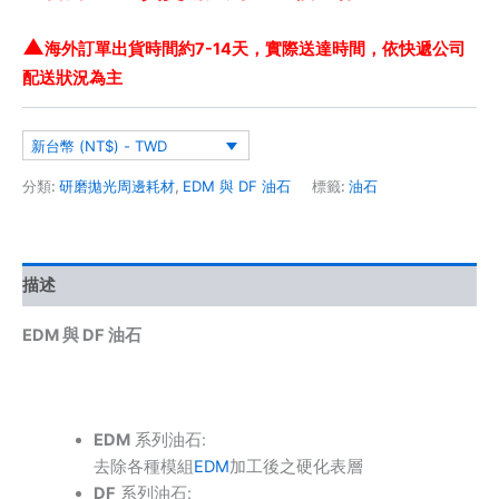
▲
海外訂單出貨時間約7-14天，實際送達時間，依快遞公司
配送狀況為主
新台幣 (NT$) - TWD
分類:
研磨拋光周邊耗材
,
EDM 與 DF 油石
標籤:
油石
描述
EDM 與 DF 油石
EDM
系列油石:
去除各種模組
EDM
加工後之硬化表層
DF
系列油石: