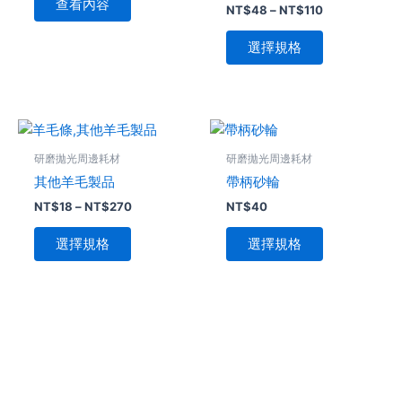
查看內容
NT$
48
–
NT$
110
種
款
選擇規格
式。
可
在
產
價
此
此
格
品
產
產
範
研磨拋光周邊耗材
研磨拋光周邊耗材
頁
品
圍：
品
其他羊毛製品
帶柄砂輪
NT$18
面
有
有
到
NT$
18
–
NT$
270
NT$
40
選
多
多
NT$270
擇
種
種
選擇規格
選擇規格
選
款
款
項
式。
式。
可
可
在
在
產
產
品
品
頁
頁