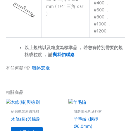
#400 ，
mm ( 1/4″ 三角 x 6″
#600 ，
)
#800 ，
#1000 ，
#1200
以上規格以及粒度為標準品 ， 若您有特別需要的規
格或粒度 ， 請
與我們聯絡
有任何疑問?
聯絡宏崴
相關商品
價
此
格
產
範
研磨拋光周邊耗材
研磨拋光周邊耗材
圍：
品
木條(棒)與棕刷
羊毛輪 (柄徑 :
NT$48
有
到
Ø6.0mm)
多
NT$110