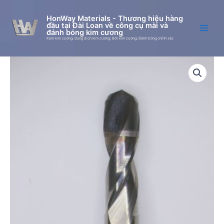
Skip
to
HonWay Materials - Thương hiệu hàng
đầu tại Đài Loan về công cụ mài và
content
đánh bóng kim cương
Kem kim cương; Dung dịch kim cương; Bột kim cương; Đánh bóng chính xác