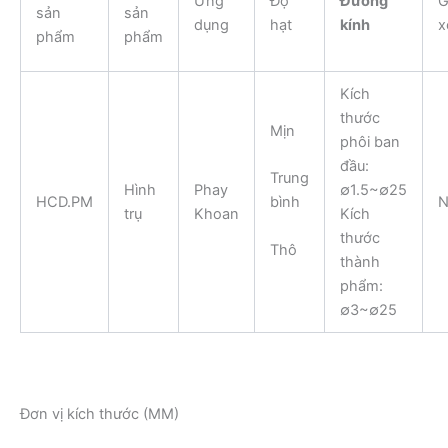
Ứng
Độ
Đường
G
sản
sản
dụng
hạt
kính
x
phẩm
phẩm
Kích
thước
Mịn
phôi ban
đầu:
Trung
Hình
Phay
∅1.5~∅25
HCD.PM
N
bình
trụ
Khoan
Kích
thước
Thô
thành
phẩm:
∅3~∅25
Đơn vị kích thước (MM)