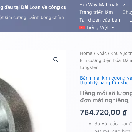
HonWay Materials
 đầu tại Đài Loan về công cụ
Trang triển lãm
Chu
ột kim cương; Đánh bóng chính
Tài khoản của bạn
L
Tiếng Việt
Hàng
Home
/
Khác
/
Khu vực t
mới
kim cương điện hóa, Đá m
số
tungsten
lượng
ít
Bánh mài kim cương và
|
thanh lý hàng tồn kho
Đá
Hàng mới số lượng
mài
đơn mặt nghiêng, 
kim
cương
764.720,00
₫
điện
hóa,
So với các loại 
Đá
mài
hạt mài cao hơn 