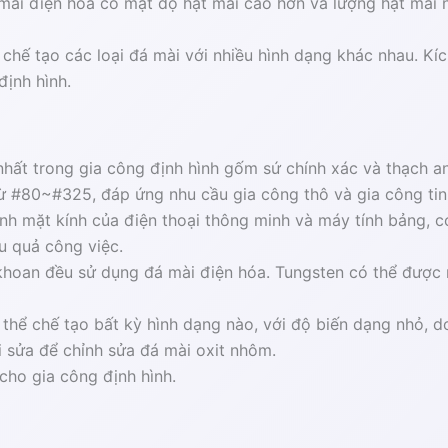
 mài điện hóa có mật độ hạt mài cao hơn và lượng hạt mài n
 chế tạo các loại đá mài với nhiều hình dạng khác nhau. K
định hình.
hất trong gia công định hình gốm sứ chính xác và thạch a
ừ #80~#325, đáp ứng nhu cầu gia công thô và gia công tin
nh mặt kính của điện thoại thông minh và máy tính bảng, c
u quả công việc.
hoan đều sử dụng đá mài điện hóa. Tungsten có thể được 
thể chế tạo bất kỳ hình dạng nào, với độ biến dạng nhỏ, d
i sửa để chỉnh sửa đá mài oxit nhôm.
 cho gia công định hình.