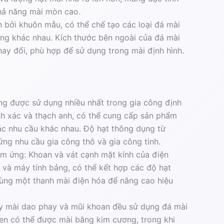
khả năng mài mòn cao.
n bởi khuôn mẫu, có thể chế tạo các loại đá mài
ạng khác nhau. Kích thước bên ngoài của đá mài
ay đổi, phù hợp để sử dụng trong mài định hình.
ng được sử dụng nhiều nhất trong gia công định
nh xác và thạch anh, có thể cung cấp sản phẩm
ác nhu cầu khác nhau. Độ hạt thông dụng từ
ng nhu cầu gia công thô và gia công tinh.
ảm ứng: Khoan và vát cạnh mặt kính của điện
 và máy tính bảng, có thể kết hợp các độ hạt
cùng một thanh mài điện hóa để nâng cao hiệu
y mài dao phay và mũi khoan đều sử dụng đá mài
en có thể được mài bằng kim cương, trong khi