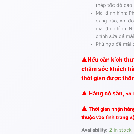
thép tốc độ cao 
Mài định hình: P
dạng nào, với đ
mài định hình. N
chỉnh sửa đá mài
Phù hợp để mài
▲
Nếu cần kích thướ
chăm sóc khách hà
thời gian được thô
▲ Hàng có sẵn,
số 
▲
Thời gian nhận hàn
thuộc vào tình trạng 
Availability:
2 in stock