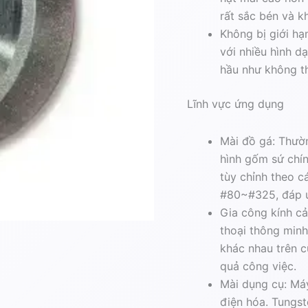
đơn
rất sắc bén và 
mặt
Không bị giới hạ
nghiêng,
Mài
với nhiều hình d
mũi
hầu như không th
khoan,
Mài
Lĩnh vực ứng dụng
thép
tungsten
quantity
Mài đồ gá: Thườ
hình gốm sứ chí
tùy chỉnh theo c
#80~#325, đáp ứ
Gia công kính c
thoại thông minh
khác nhau trên 
quả công việc.
Mài dụng cụ: Má
điện hóa. Tungst