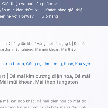
Giới thiệu và bán sản phẩm
yên mục kiến thức
Khách hàng giới thiệu
iên hệ với HonWay
Giỏ hàng
hanh lý hàng tồn kho
/ Hàng mới số lượng ít | Đá mài
ài đơn mặt nghiêng, Mài mũi khoan, Mài thép
 nitrua boron
,
Công cụ kim cương
,
Khác
,
Khu vực
 ít | Đá mài kim cương điện hóa, Đá mài
Mài mũi khoan, Mài thép tungsten
đá mài kết hợp khác, đá mài điện hóa có mật độ
và lượng hạt mài nhô ra lớn hơn, mang đặc tính