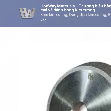
Skip
HonWay Materials - Thương hiệu hàng
to
mài và đánh bóng kim cương
Kem kim cương; Dung dịch kim cương; B
content
xác