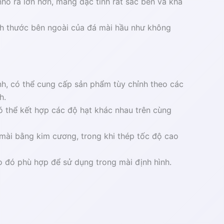
hô ra lớn hơn, mang đặc tính rất sắc bén và khả
ích thước bên ngoài của đá mài hầu như không
nh, có thể cung cấp sản phẩm tùy chỉnh theo các
h.
ó thể kết hợp các độ hạt khác nhau trên cùng
mài bằng kim cương, trong khi thép tốc độ cao
o đó phù hợp để sử dụng trong mài định hình.