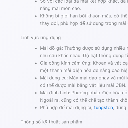
So với các loại đá mài kết hợp khác, đá
năng mài mòn cao.
Không bị giới hạn bởi khuôn mẫu, có thể
thay đổi, phù hợp để sử dụng trong mài 
Lĩnh vực ứng dụng
Mài đồ gá: Thường được sử dụng nhiều n
nhu cầu khác nhau. Độ hạt thông dụng t
Gia công kính cảm ứng: Khoan và vát cạ
một thanh mài điện hóa để nâng cao hiệ
Mài dụng cụ: Máy mài dao phay và mũi k
có thể được mài bằng vật liệu mài CBN.
Mài định hình: Phương pháp điện hóa có 
Ngoài ra, cũng có thể chế tạo thành khố
Phù hợp để mài dụng cụ
tungsten
, dùng
Thông số kỹ thuật sản phẩm