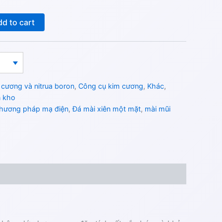
d to cart
 cương và nitrua boron
,
Công cụ kim cương
,
Khác
,
n kho
phương pháp mạ điện
,
Đá mài xiên một mặt
,
mài mũi