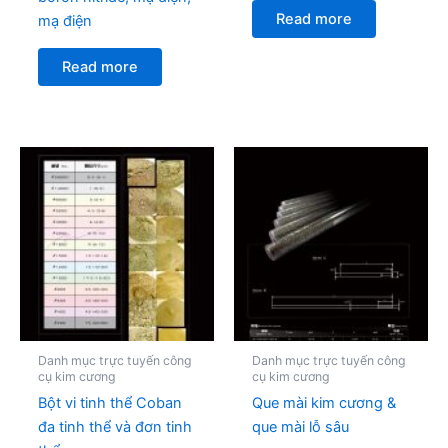
Read more
mạ điện
Read more
Danh mục trực tuyến công
Danh mục trực tuyến công
cụ kim cương
cụ kim cương
Bột vi tinh thể Coban
Que mài kim cương &
đa tinh thể và đơn tinh
que mài lỗ sâu