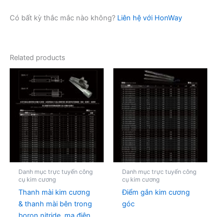
Có bất kỳ thắc mắc nào không?
Liên hệ với HonWay
Related products
Danh mục trực tuyến công
Danh mục trực tuyến công
cụ kim cương
cụ kim cương
Thanh mài kim cương
Điểm gắn kim cương
& thanh mài bên trong
góc
boron nitride, mạ điện,