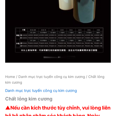
Home
/
Danh mục trực tuyến công cụ kim cương
/ Chất lỏng
kim cương
Danh mục trực tuyến công cụ kim cương
Chất lỏng kim cương
▲
Nếu cần kích thước tùy chỉnh, vui lòng liên
hệ bộ phận chăm sóc khách hàng. Ngày