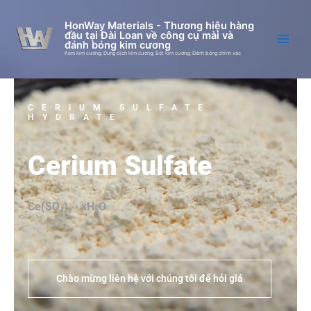
Skip
to
HonWay Materials - Thương hiệu hàng
đầu tại Đài Loan về công cụ mài và
content
đánh bóng kim cương
Kem kim cương; Dung dịch kim cương; Bột kim cương; Đánh bóng chính xác
CERIUM SULFATE
HYDRATE
Cerium Sulfate
Ce(SO₄)₂ · xH₂O
Chào mừng liên hệ với chúng tôi để hỏi giá