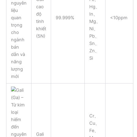
cao
Hg、
độ
In、
99.999%
<10ppm
tinh
Mg、
khiết
Ni、
(5N)
Pb、
Sn、
Zn、
Si
Cr、
Cu、
Fe、
Gali