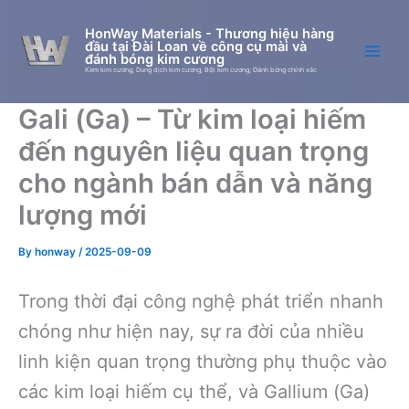
Skip
to
HonWay Materials - Thương hiệu hàng
đầu tại Đài Loan về công cụ mài và
content
đánh bóng kim cương
Kem kim cương; Dung dịch kim cương; Bột kim cương; Đánh bóng chính xác
Gali (Ga) – Từ kim loại hiếm
đến nguyên liệu quan trọng
cho ngành bán dẫn và năng
lượng mới
By
honway
/
2025-09-09
Trong thời đại công nghệ phát triển nhanh
chóng như hiện nay, sự ra đời của nhiều
linh kiện quan trọng thường phụ thuộc vào
các kim loại hiếm cụ thể, và Gallium (Ga)