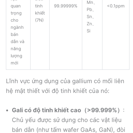
Mn、
tinh
99.99999%
<0.1ppm
Pb、
khiết
Sn、
(7N)
Zn、
Si
Lĩnh vực ứng dụng của gallium có mối liên
hệ mật thiết với độ tinh khiết của nó:
Gali có độ tinh khiết cao（>99.999%）
:
Chủ yếu được sử dụng cho các vật liệu
bán dẫn (như tấm wafer GaAs, GaN), đòi