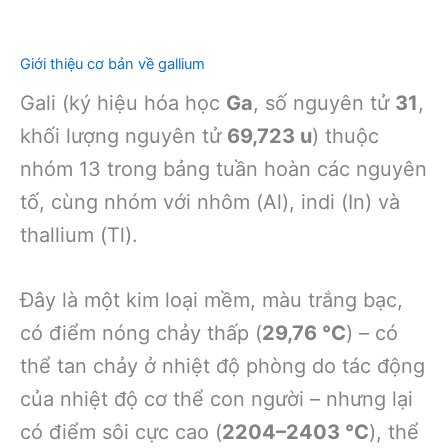
Giới thiệu cơ bản về gallium
Gali (ký hiệu hóa học
Ga
, số nguyên tử
31
,
khối lượng nguyên tử
69,723 u
) thuộc
nhóm 13 trong bảng tuần hoàn các nguyên
tố, cùng nhóm với nhôm (Al), indi (In) và
thallium (Tl).
Đây là một kim loại mềm, màu trắng bạc,
có điểm nóng chảy thấp (
29,76 °C
) – có
thể tan chảy ở nhiệt độ phòng do tác động
của nhiệt độ cơ thể con người – nhưng lại
có điểm sôi cực cao (
2204–2403 °C
), thể