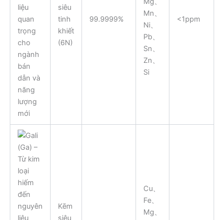
Mg、
siêu
Mn、
tinh
99.9999%
<1ppm
Ni、
khiết
Pb、
(6N)
Sn、
Zn、
Si
Cu、
Fe、
Kẽm
Mg、
siêu