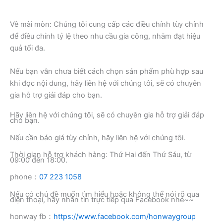
Về mài mòn: Chúng tôi cung cấp các điều chỉnh tùy chỉnh
để điều chỉnh tỷ lệ theo nhu cầu gia công, nhằm đạt hiệu
quả tối đa.
Nếu bạn vẫn chưa biết cách chọn sản phẩm phù hợp sau
khi đọc nội dung, hãy liên hệ với chúng tôi, sẽ có chuyên
gia hỗ trợ giải đáp cho bạn.
Hãy liên hệ với chúng tôi, sẽ có chuyên gia hỗ trợ giải đáp
cho bạn.
Nếu cần báo giá tùy chỉnh, hãy liên hệ với chúng tôi.
Thời gian hỗ trợ khách hàng: Thứ Hai đến Thứ Sáu, từ
09:00 đến 18:00.
phone：
07 223 1058
Nếu có chủ đề muốn tìm hiểu hoặc không thể nói rõ qua
điện thoại, hãy nhắn tin trực tiếp qua Facebook nhé~~
honway fb：
https://www.facebook.com/honwaygroup