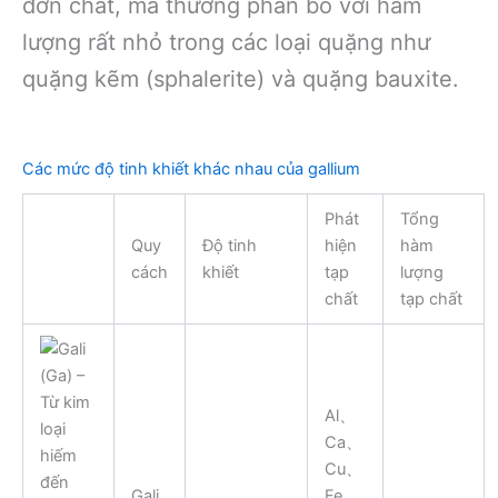
đơn chất, mà thường phân bố với hàm
lượng rất nhỏ trong các loại quặng như
quặng kẽm (sphalerite) và quặng bauxite.
Các mức độ tinh khiết khác nhau của gallium
Phát
Tổng
Quy
Độ tinh
hiện
hàm
cách
khiết
tạp
lượng
chất
tạp chất
Al、
Ca、
Cu、
Gali
Fe、