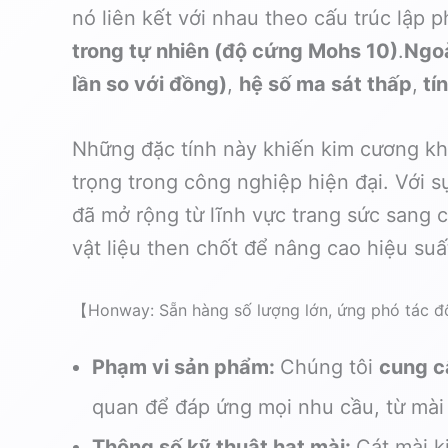
nó liên kết với nhau theo cấu trúc lập
trong tự nhiên (độ cứng Mohs 10)
.
Ngoà
lần so với đồng)
,
hệ số ma sát thấp
,
tín
Những đặc tính này khiến kim cương kh
trọng trong công nghiệp hiện đại. Với 
đã mở rộng từ lĩnh vực trang sức sang 
vật liệu then chốt để nâng cao hiệu suất
【Honway: Sẵn hàng số lượng lớn, ứng phó tác đ
Phạm vi sản phẩm:
Chúng tôi
cung c
quan để đáp ứng mọi nhu cầu, từ mài
Thông số kỹ thuật hạt mài:
Cát mài 