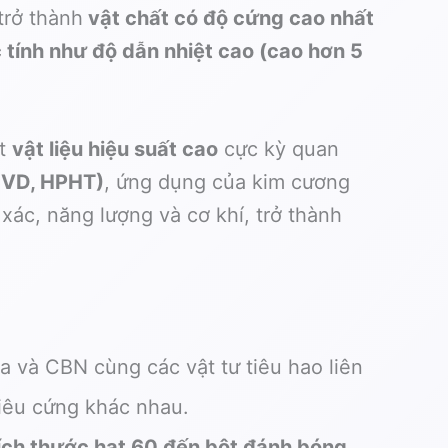
trở thành
vật chất có độ cứng cao nhất
tính như độ dẫn nhiệt cao (cao hơn 5
ột
vật liệu hiệu suất cao
cực kỳ quan
(CVD, HPHT)
, ứng dụng của kim cương
xác, năng lượng và cơ khí, trở thành
na và CBN cùng các vật tư tiêu hao liên
iêu cứng khác nhau.
ích thước hạt 60 đến bột đánh bóng