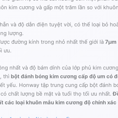
huôn kim cương và gấp một trăm lần so với khuô
ẵn và độ dẫn điện tuyệt vời, có thể loại bỏ ho
ăng lượng.
ược đường kính trong nhỏ nhất thế giới là
7μm
i ưu.
ồng nhất và độ bám dính của lớp phủ kim cương
 thì
bột đánh bóng kim cương cấp độ um có độ 
thiết yếu. Honway tập trung cung cấp bột đánh 
ó chất lượng bề mặt và tuổi thọ tối ưu nhất.
Đồ
t các loại khuôn mẫu kim cương độ chính xác 