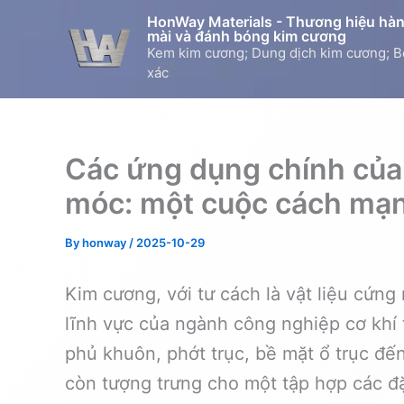
Skip
HonWay Materials - Thương hiệu hàng
to
mài và đánh bóng kim cương
Kem kim cương; Dung dịch kim cương; B
content
xác
Các ứng dụng chính của
móc: một cuộc cách mạng
By
honway
/
2025-10-29
Kim cương, với tư cách là vật liệu cứng
lĩnh vực của ngành công nghiệp cơ khí
phủ khuôn, phớt trục, bề mặt ổ trục đế
còn tượng trưng cho một tập hợp các đặc