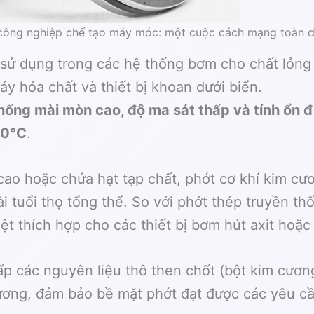
ông nghiệp chế tạo máy móc: một cuộc cách mạng toàn di
sử dụng trong các hệ thống bơm cho chất lỏng
y hóa chất và thiết bị khoan dưới biển.
hống mài mòn cao, độ ma sát thấp và tính ổn đ
00°C
.
cao hoặc chứa hạt tạp chất, phớt cơ khí kim c
ài tuổi thọ tổng thể. So với phớt thép truyền t
iệt thích hợp cho các thiết bị bơm hút axit hoặ
p các nguyên liệu thô then chốt (bột kim cươn
cương, đảm bảo bề mặt phớt đạt được các yêu c