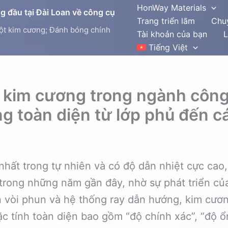
HonWay Materials
 đầu tại Đài Loan về công cụ
Trang triển lãm
Chu
ột kim cương; Đánh bóng chính
Tài khoản của bạn
L
Tiếng Việt
 kim cương trong ngành công
 toàn diện từ lớp phủ đến cá
 nhất trong tự nhiên và có độ dẫn nhiệt cực cao
 trong những năm gần đây, nhờ sự phát triển củ
n vòi phun và hệ thống ray dẫn hướng, kim cươ
 tính toàn diện bao gồm “độ chính xác”, “độ ổn