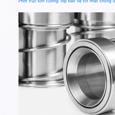
Phớt trục kim cương: lớp bảo vệ tốt nhất chống l