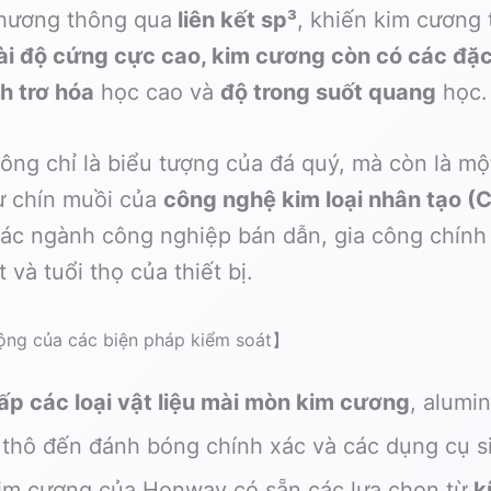
 phương thông qua
liên kết sp³
, khiến kim cương 
i độ cứng cực cao, kim cương còn có các đặc 
h trơ hóa
học cao và
độ trong suốt quang
học.
ông chỉ là biểu tượng của đá quý, mà còn là m
sự chín muồi của
công nghệ kim loại nhân tạo 
các ngành công nghiệp bán dẫn, gia công chính 
 và tuổi thọ của thiết bị.
ộng của các biện pháp kiểm soát】
ấp các loại vật liệu mài mòn kim cương
, alumi
 thô đến đánh bóng chính xác và các dụng cụ s
kim cương của Honway có sẵn các lựa chọn từ
k