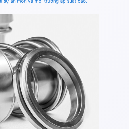
ại sự ăn mòn và môi trường áp suất cao.