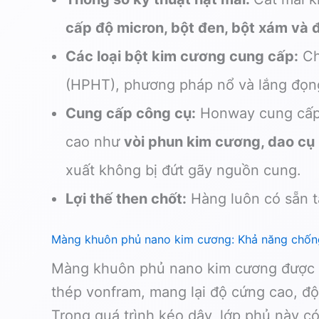
cấp độ micron, bột đen, bột xám và đ
Các loại bột kim cương cung cấp:
Ch
(HPHT), phương pháp nổ và lắng đọng
Cung cấp công cụ:
Honway cung cấp d
cao như
vòi phun kim cương, dao cụ
xuất không bị đứt gãy nguồn cung.
Lợi thế then chốt:
Hàng luôn có sẵn t
Màng khuôn phủ nano kim cương: Khả năng chống
Màng khuôn phủ nano kim cương được t
thép vonfram, mang lại độ cứng cao, độ 
Trong quá trình kéo dây, lớp phủ này 