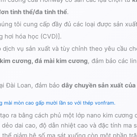
ơn tinh thể/đa tinh thể
.
úng tôi cung cấp đầy đủ các loại được sản xuấ
 hơi hóa học (CVD)].
ịch vụ sản xuất và tùy chỉnh theo yêu cầu ch
 kim cương, đá mài kim cương
, đảm bảo các li
ại Đài Loan, đảm bảo
dây chuyền sản xuất của
 mài mòn cao gấp mười lần so với thép vonfram.
ạo ra bằng cách phủ một lớp nano kim cương c
dẻo dai cao, độ dẫn nhiệt cao và đặc tính ma s
có thể giảm hệ số ma sát xuống còn một phần tr