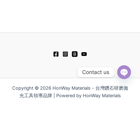
e
e
t
e
b
u
l
o
b
o
o
e
p
k
e
Contact us
Open
chaty
Copyright © 2026 HonWay Materials - 台灣鑽石研磨拋
光工具領導品牌 | Powered by HonWay Materials
English
日本語
Русский
简体中文
Español
Polski
Tiếng Việt
한국어
ไทย