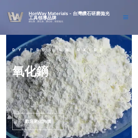
跳
至
HonWay Materials - 台灣鑽石研磨拋光
工具領導品牌
主
鑽石膏，鑽石液，鑽石粉，精密拋光
要
內
容
DYSPROSIUM OXIDE
氧化鏑
Dy₂O₃
歡迎來信詢價