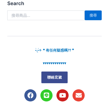
搜
Search
尋
關
搜尋
鍵
字:
•̀.̫•́✧ ❝ 有任何疑惑嗎?? ❞
▾▾▾▾▾▾▾▾▾▾▾▾
聯絡宏崴
F
L
Y
E
a
i
o
n
c
n
u
v