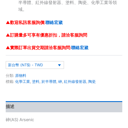
半導體、紅外線發射器、塗料、陶瓷、化學工業等領
域。
▲歡迎私訊客服詢價:
聯絡宏崴
▲訂購量多可享有優惠折扣，請洽客服詢問
▲實際訂單出貨交期請洽客服詢問:
聯絡宏崴
新台幣 (NT$) - TWD
分類:
原物料
標籤:
化學工業
,
塗料
,
於半導體
,
砷
,
紅外線發射器
,
陶瓷
描述
砷(AS) Arsenic