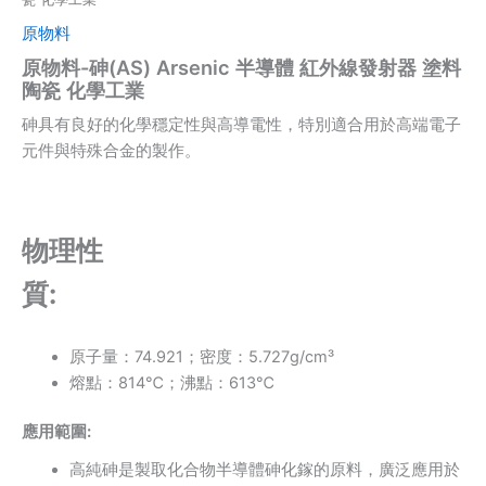
原物料
原物料-砷(AS) Arsenic 半導體 紅外線發射器 塗料
陶瓷 化學工業
砷具有良好的化學穩定性與高導電性，特別適合用於高端電子
元件與特殊合金的製作。
物理性
質:
原⼦量：74.921；密度：5.727g/cm³
熔點：814℃；沸點：613℃
應用範圍:
⾼純砷是製取化合物半導體砷化鎵的原料，廣泛應⽤於