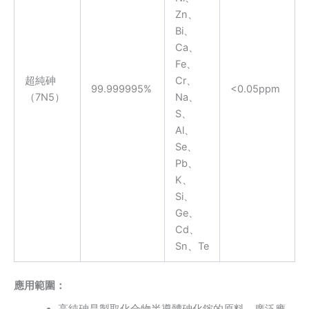
Zn、
Bi、
Ca、
Fe、
超純砷
Cr、
99.999995%
<0.05ppm
（7N5）
Na、
S、
Al、
Se、
Pb、
K、
Si、
Ge、
Cd、
Sn、Te
應用範圍
：
⾼純砷是製取化合物半導體砷化鎵的原料，廣泛應