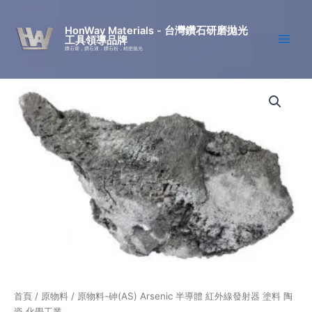
跳
至
HonWay Materials - 台灣鑽石研磨拋光
工具領導品牌
主
鑽石膏，鑽石液，鑽石粉，精密拋光
要
內
容
首頁
/
原物料
/ 原物料-砷(AS) Arsenic 半導體 紅外線發射器 塗料 陶
瓷 化學工業