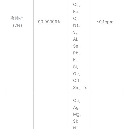
Ca、
Fe、
高純砷
Cr、
99.99999%
<0.1ppm
（7N）
Na、
S、
Al、
Se、
Pb、
K、
Si、
Ge、
Cd、
Sn、Te
Cu、
Ag、
Mg、
Sb、
Ni、