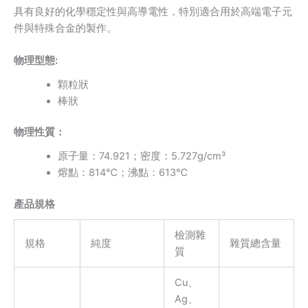
具有良好的化學穩定性與高導電性，特別適合用於高端電子元
件與特殊合金的製作。
物理型態:
顆粒狀
棒狀
物理性質
：
原⼦量：74.921；密度：5.727g/cm³
熔點：814℃；沸點：613℃
產品規格
檢測雜
規格
純度
雜質總含量
質
Cu、
Ag、