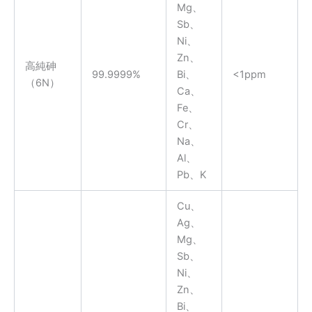
Mg、
Sb、
Ni、
Zn、
高純砷
99.9999%
Bi、
<1ppm
（6N）
Ca、
Fe、
Cr、
Na、
Al、
Pb、K
Cu、
Ag、
Mg、
Sb、
Ni、
Zn、
Bi、