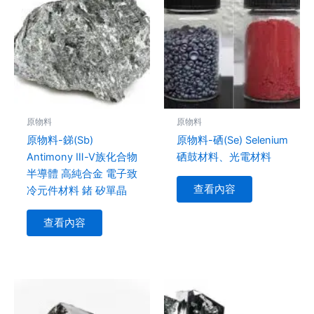
原物料
原物料
原物料-銻(Sb)
原物料-硒(Se) Selenium
Antimony Ⅲ-Ⅴ族化合物
硒⿎材料、光電材料
半導體 ⾼純合⾦ 電⼦致
查看內容
冷元件材料 鍺 矽單晶
查看內容