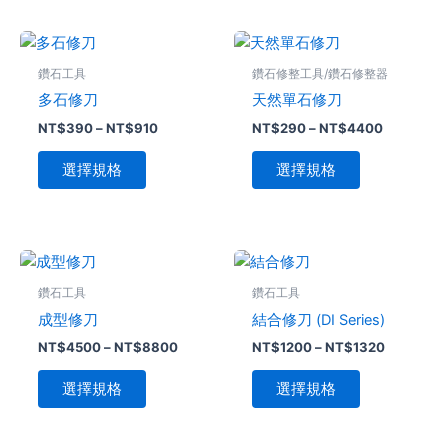
可
可
在
在
價
價
此
此
格
格
產
產
產
產
範
範
鑽石工具
鑽石修整工具/鑽石修整器
品
品
品
圍：
品
圍：
多石修刀
天然單石修刀
NT$390
NT$290
頁
頁
有
有
到
到
NT$
390
–
NT$
910
NT$
290
–
NT$
4400
面
面
多
多
NT$910
NT$4400
選
選
種
種
選擇規格
選擇規格
擇
擇
款
款
選
選
式。
式。
項
項
可
可
在
在
價
價
此
此
格
格
產
產
產
產
範
範
鑽石工具
鑽石工具
品
品
品
圍：
品
圍：
成型修刀
結合修刀 (DI Series)
NT$4500
NT$1200
頁
頁
有
有
到
到
NT$
4500
–
NT$
8800
NT$
1200
–
NT$
1320
面
面
多
多
NT$8800
NT$1320
選
選
種
種
選擇規格
選擇規格
擇
擇
款
款
選
選
式。
式。