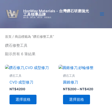
跳
至
HonWay Materials - 台灣鑽石研磨拋光
工具領導品牌
主
鑽石膏，鑽石液，鑽石粉，精密拋光
要
內
容
首頁
/ 商品標籤為 “鑽石修整工具”
鑽石修整工具
顯示所有 6 筆結果
價
此
此
格
產
產
範
鑽石工具
鑽石工具
品
品
圍：
CVD 成型修刀
圓錐修刀
NT$200
有
有
到
NT$
4200
NT$
200
–
NT$
420
多
多
NT$420
種
種
選擇規格
選擇規格
款
款
式。
式。