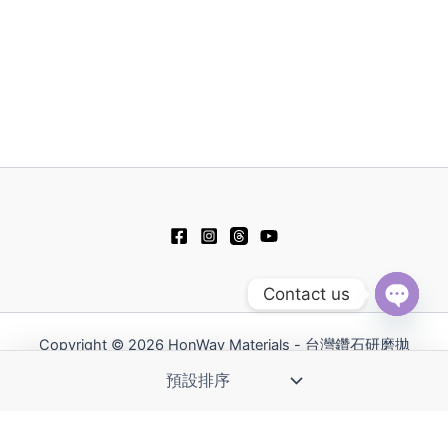
項
項
可
可
在
在
產
產
品
品
頁
頁
面
面
選
選
擇
擇
選
選
項
項
Contact us
Open
chaty
Copyright © 2026 HonWay Materials - 台灣鑽石研磨拋
光工具領導品牌 | Powered by HonWay Materials
English
日本語
Русский
简体中文