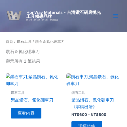
跳
至
HonWay Materials - 台灣鑽石研磨拋光
工具領導品牌
主
鑽石膏，鑽石液，鑽石粉，精密拋光
要
內
容
首頁
/
鑽石工具
/ 鑽石＆氮化硼車刀
鑽石＆氮化硼車刀
顯示所有 2 筆結果
價
此
格
產
範
品
圍：
鑽石工具
鑽石工具
NT$600
有
到
聚晶鑽石、氮化硼車刀
聚晶鑽石、氮化硼車刀
多
NT$800
《零碼出清》
種
查看內容
NT$
600
–
NT$
800
款
式。
選擇規格