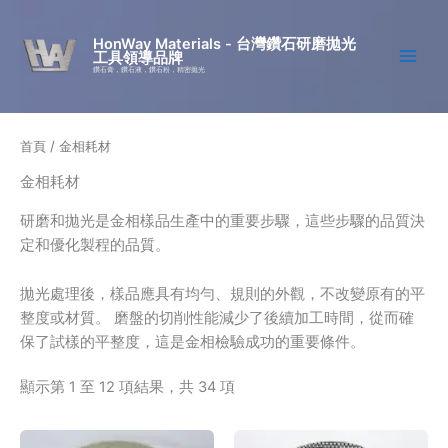
跳
至
HonWay Materials - 台灣鑽石研磨拋光
工具領導品牌
主
鑽石膏，鑽石液，鑽石粉，精密拋光
要
內
容
首頁
/ 金相耗材
金相耗材
研磨和拋光是金相樣品生產中的重要步驟，這些步驟的品質決
定和優化製程的品質。
拋光處理後，樣品應具有均勻、規則的外觀，不改變原有的平
整度或材質。 磨盤的切削性能減少了後續加工時間，從而確
保了試樣的平整度，這是金相檢驗成功的重要條件。
顯示第 1 至 12 項結果，共 34 項
價
價
此
此