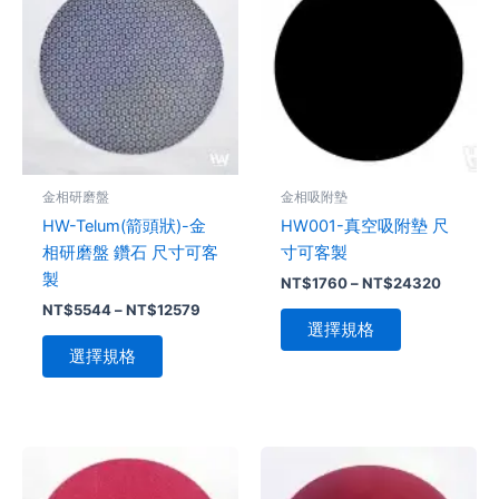
範
範
品
圍：
品
圍：
NT$5544
NT$176
有
有
到
到
多
多
NT$12579
NT$243
種
種
款
款
式。
式。
可
可
金相研磨盤
金相吸附墊
在
在
HW-Telum(箭頭狀)-金
HW001-真空吸附墊 尺
產
產
相研磨盤 鑽石 尺寸可客
寸可客製
品
品
製
NT$
1760
–
NT$
24320
頁
頁
NT$
5544
–
NT$
12579
面
面
選擇規格
選
選
選擇規格
擇
擇
選
選
項
項
價
價
此
此
格
格
產
產
範
範