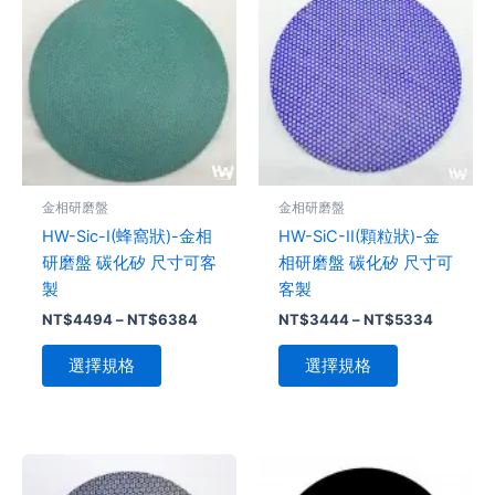
產
產
範
範
品
圍：
品
圍：
NT$4494
NT$344
有
有
到
到
多
多
NT$6384
NT$533
種
種
款
款
式。
式。
可
可
金相研磨盤
金相研磨盤
在
在
HW-Sic-I(蜂窩狀)-金相
HW-SiC-II(顆粒狀)-金
產
產
研磨盤 碳化矽 尺寸可客
相研磨盤 碳化矽 尺寸可
品
品
製
客製
頁
頁
NT$
4494
–
NT$
6384
NT$
3444
–
NT$
5334
面
面
選
選
選擇規格
選擇規格
擇
擇
選
選
項
項
價
價
此
此
格
格
產
產