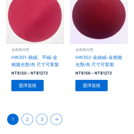
品
圍：
品
圍：
NT$120
NT$156
有
有
到
到
多
多
NT$1272
NT$1272
種
種
款
款
式。
式。
可
可
金相拋光墊
金相拋光墊
在
在
HW301-植絨、平絨-金
HW302-金絲絨-金相拋
產
產
相拋光墊/布 尺寸可客製
光墊/布 尺寸可客製
品
品
NT$
120
–
NT$
1272
NT$
156
–
NT$
1272
頁
頁
面
面
選擇規格
選擇規格
選
選
擇
擇
選
選
項
項
1
2
3
→