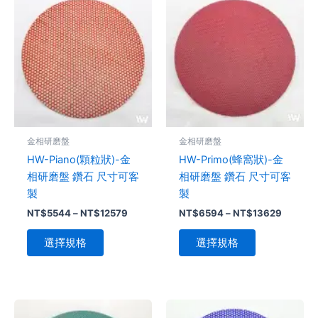
格
格
產
產
範
範
品
圍：
品
圍：
NT$5544
NT$65
有
有
到
到
多
多
NT$12579
NT$136
種
種
款
款
式。
式。
可
可
金相研磨盤
金相研磨盤
在
在
HW-Piano(顆粒狀)-金
HW-Primo(蜂窩狀)-金
產
產
相研磨盤 鑽石 尺寸可客
相研磨盤 鑽石 尺寸可客
品
品
製
製
頁
頁
NT$
5544
–
NT$
12579
NT$
6594
–
NT$
13629
面
面
選
選
選擇規格
選擇規格
擇
擇
選
選
項
項
價
價
此
此
格
格