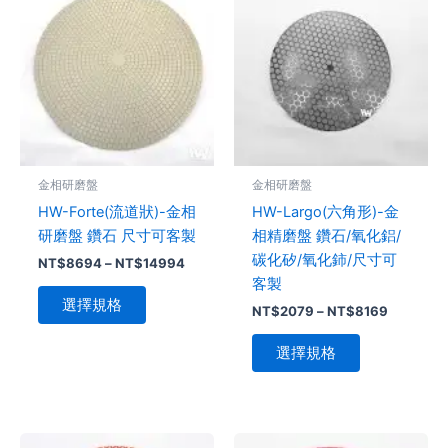
產
產
範
範
品
圍：
品
圍：
NT$8694
NT$207
有
有
到
到
多
多
NT$14994
NT$8169
種
種
款
款
式。
式。
可
可
金相研磨盤
金相研磨盤
在
在
HW-Forte(流道狀)-金相
HW-Largo(六角形)-金
產
產
研磨盤 鑽石 尺寸可客製
相精磨盤 鑽石/氧化鋁/
品
品
碳化矽/氧化鈰/尺寸可
NT$
8694
–
NT$
14994
頁
頁
客製
面
面
選擇規格
NT$
2079
–
NT$
8169
選
選
擇
擇
選擇規格
選
選
項
項
價
價
此
此