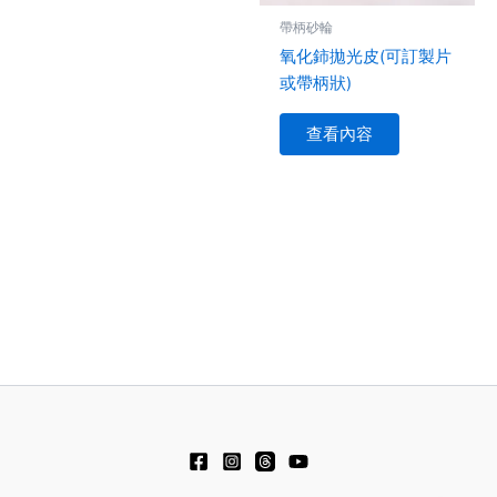
可
帶柄砂輪
在
氧化鈰拋光皮(可訂製片
產
或帶柄狀)
品
頁
查看內容
面
選
擇
選
項