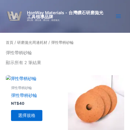
跳
至
HonWay Materials - 台灣鑽石研磨拋光
工具領導品牌
主
鑽石膏，鑽石液，鑽石粉，精密拋光
要
內
容
首頁
/
研磨拋光周邊耗材
/ 彈性帶柄砂輪
彈性帶柄砂輪
顯示所有 2 筆結果
此
產
彈性帶柄砂輪
品
彈性帶柄砂輪
有
NT$
40
多
種
選擇規格
款
式。