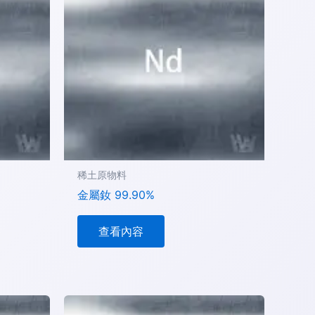
稀土原物料
金屬釹 99.90%
查看內容