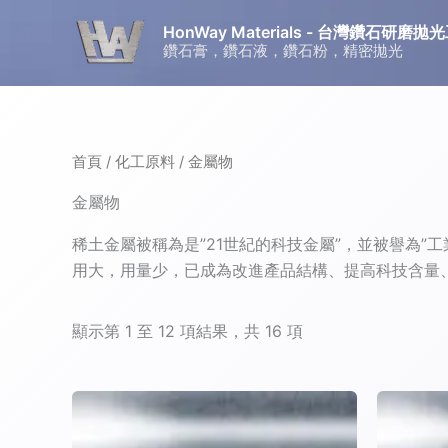
跳
HonWay Materials - 台灣鑽石研
至
鑽石膏，鑽石液，鑽石粉，精密拋光
主
要
內
容
首頁
/
化工原料
/ 金屬物
金屬物
稀土金屬被稱為是”21世紀的科技金屬”，並被譽為
用大，用量少，已成為改進產品結構、提高科技含量
顯示第 1 至 12 項結果，共 16 項