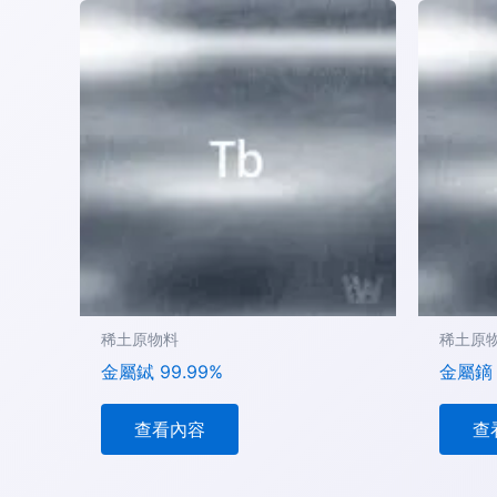
稀土原物料
稀土原
金屬鋱 99.99%
金屬鏑 
查看內容
查