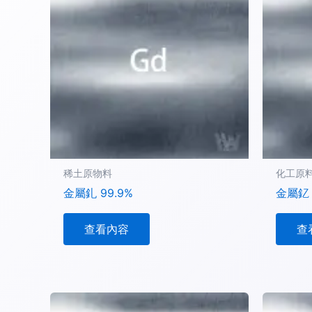
稀土原物料
化工原
金屬釓 99.9%
金屬釔 
查看內容
查