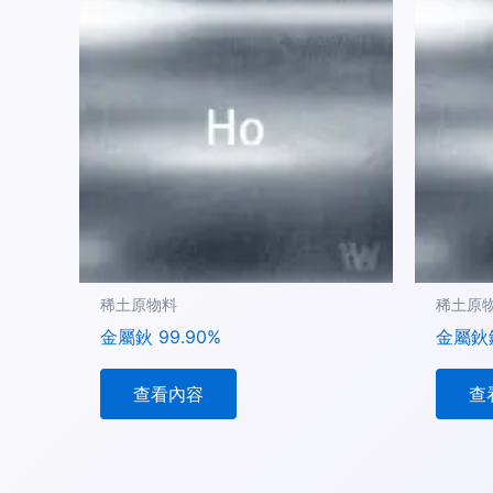
稀土原物料
稀土原
金屬鈥 99.90%
金屬鈥鐵
查看內容
查