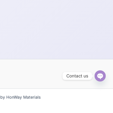
Contact us
Open
chaty
 HonWay Materials
g Việt
한국어
ไทย