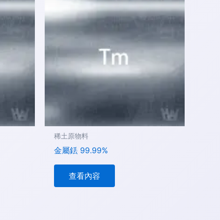
稀土原物料
金屬銩 99.99%
查看內容