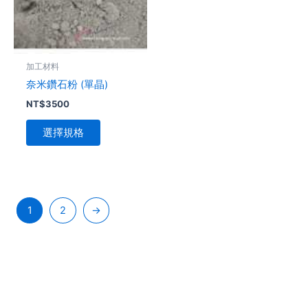
選
選
種
項
項
款
式。
可
加工材料
在
奈米鑽石粉 (單晶)
產
NT$
3500
品
頁
選擇規格
面
選
擇
選
項
1
2
→