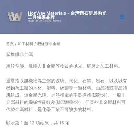
跳
至
HonWay Materials - 台灣鑽石研磨拋光
工具領導品牌
主
鑽石膏，鑽石液，鑽石粉，精密拋光
要
內
容
首頁
/
加工材料
/ 塑橡膠非金屬
塑橡膠非金屬
用於塑膠、橡膠與非金屬等物質的拋光、研磨之加工材料。
通常指以無機物為主體的玻璃、陶瓷、石墨、岩石，以及以有
機物為主體的木材、塑料、橡膠等一類材料。由晶體或非晶體
所組成。無金屬光澤。是熱和電的不良導體(碳除外)。一般非
金屬材料的機械性能較差(玻璃鋼除外)，但某些非金屬材料可
代替金屬材料，是化學工業不可缺少的材料。
顯示第 1 至 12 項結果，共 15 項