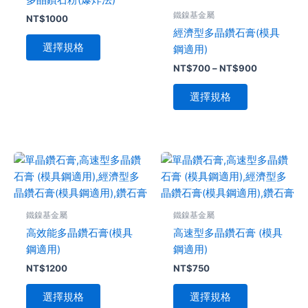
NT$700
有
有
鐵鎳基金屬
到
NT$
1000
多
多
NT$900
經濟型多晶鑽石膏(模具
種
種
選擇規格
鋼適用)
款
款
NT$
700
–
NT$
900
式。
式。
可
可
選擇規格
在
在
產
產
品
品
頁
頁
此
此
面
面
產
產
選
選
品
品
擇
擇
有
有
鐵鎳基金屬
鐵鎳基金屬
選
選
多
多
高效能多晶鑽石膏(模具
高速型多晶鑽石膏 (模具
項
項
種
種
鋼適用)
鋼適用)
款
款
NT$
1200
NT$
750
式。
式。
可
可
選擇規格
選擇規格