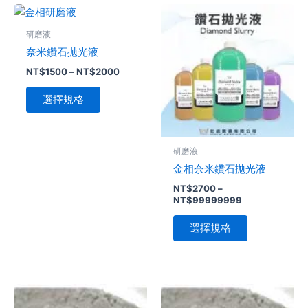
價
價
此
此
格
格
產
產
範
範
研磨液
品
圍：
圍：
品
奈米鑽石拋光液
NT$1500
NT$2700
有
有
到
到
NT$
1500
–
NT$
2000
多
多
NT$2000
NT$9999999
種
種
選擇規格
款
款
式。
式。
可
可
研磨液
在
在
金相奈米鑽石拋光液
產
產
NT$
2700
–
品
品
NT$
99999999
頁
頁
面
面
選擇規格
選
選
擇
擇
選
選
價
此
此
項
項
格
產
產