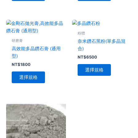
在
在
產
產
品
品
頁
頁
此
此
面
面
產
產
粉體
選
選
品
品
研磨膏
奈米鑽石黑粉(單多晶混
擇
擇
有
有
高效能多晶鑽石膏 (通用
合)
選
選
多
多
型)
NT$
6500
項
項
種
種
NT$
1800
款
款
選擇規格
式。
式。
選擇規格
可
可
在
在
產
產
品
品
此
頁
頁
產
面
面
品
選
選
有
擇
擇
多