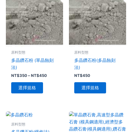
範
品
圍：
品
NT$350
有
有
到
多
多
NT$450
種
種
款
款
式。
式。
可
可
原料型態
原料型態
在
在
多晶鑽石粉 (單晶蝕刻
多晶鑽石粉(多晶蝕刻
產
產
法)
法)
品
品
NT$
350
–
NT$
450
NT$
450
頁
頁
面
面
選擇規格
選擇規格
選
選
擇
擇
選
選
項
項
價
此
此
格
產
產
範
原料型態
品
品
圍：
多晶鑽石粉(爆炸法)