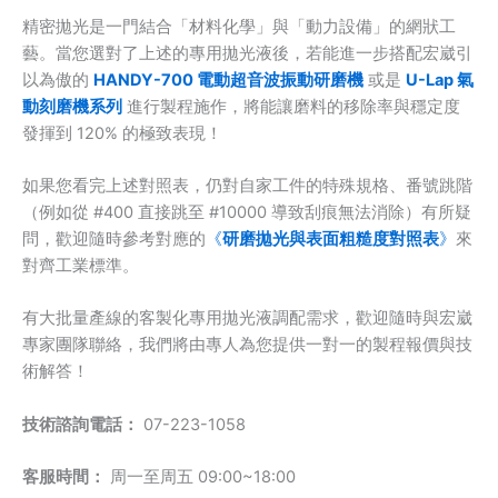
精密拋光是一門結合「材料化學」與「動力設備」的網狀工
藝。當您選對了上述的專用拋光液後，若能進一步搭配宏崴引
以為傲的
HANDY-700 電動超音波振動研磨機
或是
U-Lap 氣
動刻磨機系列
進行製程施作，將能讓磨料的移除率與穩定度
發揮到 120% 的極致表現！
如果您看完上述對照表，仍對自家工件的特殊規格、番號跳階
（例如從 #400 直接跳至 #10000 導致刮痕無法消除）有所疑
問，歡迎隨時參考對應的
《
研磨拋光與表面粗糙度對照表
》
來
對齊工業標準。
有大批量產線的客製化專用拋光液調配需求，歡迎隨時與宏崴
專家團隊聯絡，我們將由專人為您提供一對一的製程報價與技
術解答！
技術諮詢電話：
07-223-1058
客服時間：
周一至周五 09:00~18:00