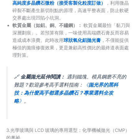
高純度多晶鑽石微粉（接受客製化粒度訂做）
，利用微晶
碎裂不斷產生新切削點的原理，高速平整表面，防止軟硬
交界處出現凹陷小坑洞。
軟質金屬（如鋁、銅、不鏽鋼）：
軟質金屬最怕「黏刀與
深層劃痕」。若預算有限，一味使用高端鑽石膏反而容易
造成成本浪費。此時改用
球狀氧化鋁拋光膏
，不僅能提供
極佳的拋痕修復效果，更是兼顧高性價比的最終道表面處
理對策。
🔗
金屬拋光延伸閱讀：
遇到鐵塊、模具鋼磨不亮的
難題？歡迎參考高手選料指南：
《
拋光界的黑科
技：為什麼高手都選多晶鑽石？專業選料全攻
略
》
。
3.光學玻璃與 LCD 玻璃的專用選型：化學機械拋光（CMP）
的奧祕