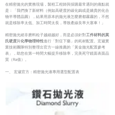
在精密拋光的實務現場，製程工程師與採購最常遇到的痛點就
是：「我們換了新材料（例如高硬度的碳化鎢或是嬌貴的化合
物半導體晶圓），結果用原本的拋光液怎麼磨都霧霧的，不然
就是移除率太低、加工時間太長，導致產線良率大塞車！」
精密拋光絕非磨料粒子越細越好，而是必須針對
工件材料的莫
氏硬度
與
化學物理特性
進行「對症下藥」的耗材配置。宏崴實
業技術團隊特別整理出官方一線推薦的「黃金拋光配置參考
表」，助您在第一時間大幅提升移除率，完美死守鏡面表面品
質（Ra值）。
一、 宏崴官方：精密拋光液專用選型配置表