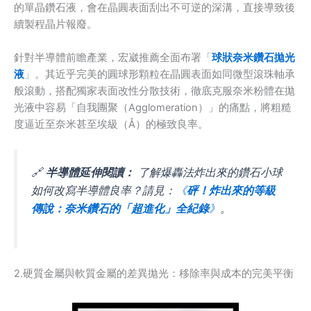
的單晶鑽石液，會在晶圓表面刮出不可逆的深溝，直接導致後
續製程晶片報廢。
針對半導體前瞻產業，宏崴推薦全面布署「
球狀奈米鑽石拋光
液
」。其近乎完美的圓球形顆粒在晶圓表面如同微型滾珠軸承
般滾動，搭配獨家表面改性分散技術，徹底克服奈米粉體在拋
光液中容易「自我團聚（Agglomeration）」的痛點，將粗糙
度逼近至奈米甚至埃級（Å）的極致良率。
🔗
半導體延伸閱讀：
了解爆轟法炸出來的鑽石小球
如何改寫半導體良率？請見：
《
砰！炸出來的等級
傳說：奈米鑽石的「超進化」全紀錄
》
。
2.硬質金屬與軟質金屬的差異拋光：移除率與成本的完美平衡