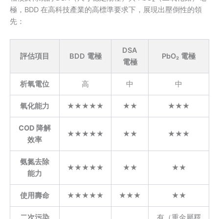
極，BDD 在高科技產業的高標準要求下，展現出壓倒性的領
先：
DSA
評估項目
BDD 電極
PbO₂ 電極
電極
析氧電位
高
中
中
氧化能力
★★★★★
★★
★★★
COD 降解
★★★★★
★★
★★★
效率
氨氮去除
★★★★★
★★
★★
能力
使用壽命
★★★★★
★★★
★★
二次污染
有（重金屬釋