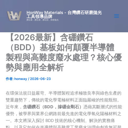
跳
至
HonWay Materials - 台灣鑽石研磨拋光
工具領導品牌
主
鑽石膏，鑽石液，鑽石粉，精密拋光
要
內
【2026最新】含硼鑽石
容
（BDD）基板如何顛覆半導體
製程與高難度廢水處理？核心優
勢與應用全解析
作者:
honway
/
2026-06-23
在環保法規日益嚴苛、半導體製程追求極致良率與綠色生產的
雙重趨勢下，傳統的電化學電極材料正面臨嚴峻的性能瓶頸。
近年來，
含硼鑽石（BDD，摻硼金剛石）
憑藉其斷層式的性能
優勢，被學界與業界公網路前最先進的電化學氧化陽極材料之
一。本文將深入探討 BDD 技術的核心機制、解決的實務痛
點，以及它如何在半導體與高難度工業廢水治理中創造無可替