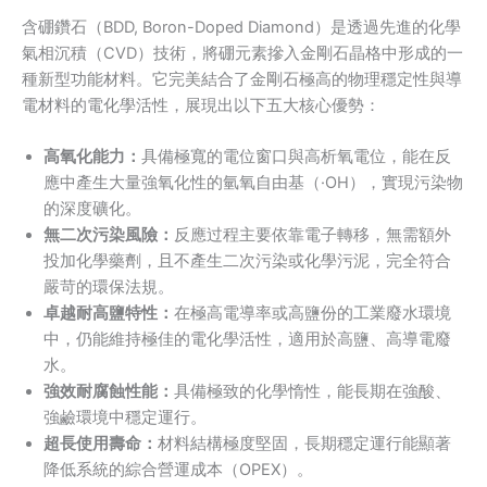
含硼鑽石（BDD, Boron-Doped Diamond）是透過先進的化學
氣相沉積（CVD）技術，將硼元素摻入金剛石晶格中形成的一
種新型功能材料。它完美結合了金剛石極高的物理穩定性與導
電材料的電化學活性，展現出以下五大核心優勢：
高氧化能力：
具備極寬的電位窗口與高析氧電位，能在反
應中產生大量強氧化性的氫氧自由基（·OH），實現污染物
的深度礦化。
無二次污染風險：
反應过程主要依靠電子轉移，無需額外
投加化學藥劑，且不產生二次污染或化學污泥，完全符合
嚴苛的環保法規。
卓越耐高鹽特性：
在極高電導率或高鹽份的工業廢水環境
中，仍能維持極佳的電化學活性，適用於高鹽、高導電廢
水。
強效耐腐蝕性能：
具備極致的化學惰性，能長期在強酸、
強鹼環境中穩定運行。
超長使用壽命：
材料結構極度堅固，長期穩定運行能顯著
降低系統的綜合營運成本（OPEX）。