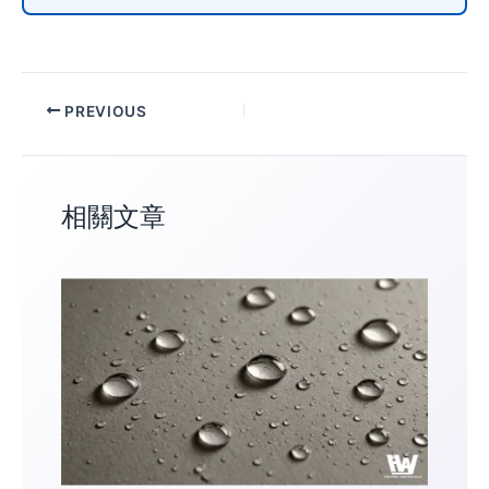
PREVIOUS
相關文章