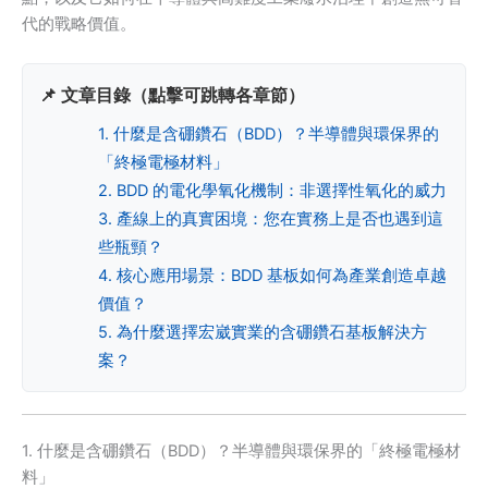
代的戰略價值。
📌 文章目錄（點擊可跳轉各章節）
1. 什麼是含硼鑽石（BDD）？半導體與環保界的
「終極電極材料」
2. BDD 的電化學氧化機制：非選擇性氧化的威力
3. 產線上的真實困境：您在實務上是否也遇到這
些瓶頸？
4. 核心應用場景：BDD 基板如何為產業創造卓越
價值？
5. 為什麼選擇宏崴實業的含硼鑽石基板解決方
案？
1. 什麼是含硼鑽石（BDD）？半導體與環保界的「終極電極材
料」