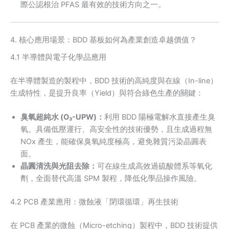
際公認根治 PFAS 最有效的技術方向之一。
4. 核心應用場景：BDD 基板如何為產業創造卓越價值？
4.1 半導體與電子化學品應用
在半導體製造的製程中，BDD 技術的高純度與在線（In-line）
生成特性，是提升良率（Yield）與符合綠色生產的關鍵：
臭氧超純水 (O₃-UPW)：
利用 BDD 陽極電解水直接產生臭
氧。具備低壓運行、高安全性的技術優勢，且生成過程無
NOx 產生，能確保臭氧純度極高，避免雜質污染晶圓表
面。
晶圓清洗與光阻去除：
可在線生成高效過硫酸體系等氧化
劑，全面替代高溫 SPM 製程，降低化學品操作風險。
4.2 PCB 產業應用：微蝕液「閉環循環」再生技術
在 PCB 產業的微蝕（Micro-etching）製程中，BDD 技術提供