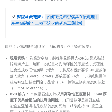
💡
製程延伸閱讀：
如何避免精密模具在後處理中
產生熱裂紋？三種不退火的研磨工藝比較
痛點 2：傳統磨具導致的「R角塌陷」與「幾何超差」
現場實務：
為應對窄縫，製程常見將拋光砂紙折疊或黏貼
於薄鋼片上。然而，砂紙基材具備彈性與厚度差，反覆推
拉會造成物理性崩塌（塌角），將原本設計要求 90 度的俐
落內銳角（Sharp Corner）磨成圓弧（R角），導致機構件
組裝時無法精密閉合，品管（QA）檢驗直接判定幾何超差
（Out of Tolerance）。
B2B 解方：
本款鑽石銼刀片採用
高剛性基底鋼材，1mm 厚
度下仍具備極佳的抗彎曲剛性
。刀刃邊緣即是絕對直線，
能直直逼近溝槽最底部的幾何死角，精準維持 90 度垂直