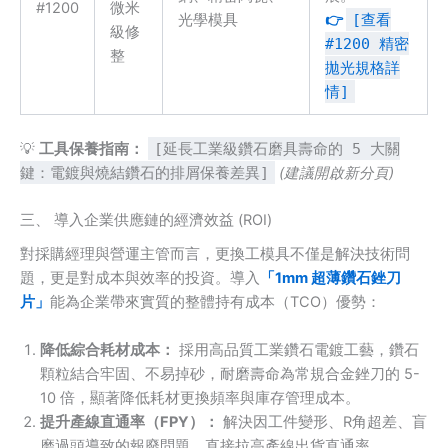
#1200
微米
光學模具
👉
[查看
級修
#1200 精密
整
拋光規格詳
情]
💡
工具保養指南：
[延長工業級鑽石磨具壽命的 5 大關
鍵：電鍍與燒結鑽石的排屑保養差異]
(建議開啟新分頁)
三、 導入企業供應鏈的經濟效益 (ROI)
對採購經理與營運主管而言，更換工模具不僅是解決技術問
題，更是對成本與效率的投資。導入
「1mm 超薄鑽石銼刀
片」
能為企業帶來實質的整體持有成本（TCO）優勢：
降低綜合耗材成本：
採用高品質工業鑽石電鍍工藝，鑽石
顆粒結合牢固、不易掉砂，耐磨壽命為常規合金銼刀的 5-
10 倍，顯著降低耗材更換頻率與庫存管理成本。
提升產線直通率（FPY）：
解決因工件變形、R角超差、盲
磨過頭導致的報廢問題，直接拉高產線出貨直通率。