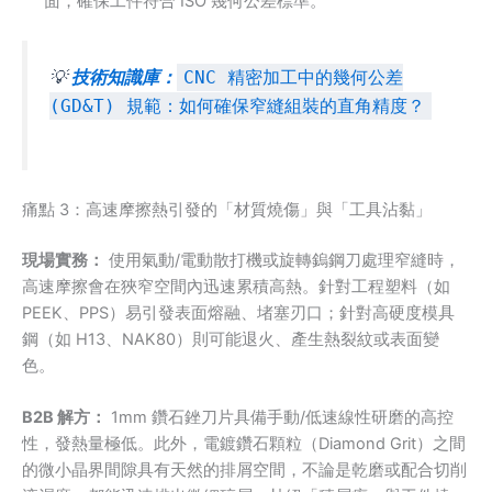
面，確保工件符合 ISO 幾何公差標準。
💡
技術知識庫：
CNC 精密加工中的幾何公差
(GD&T) 規範：如何確保窄縫組裝的直角精度？
痛點 3：高速摩擦熱引發的「材質燒傷」與「工具沾黏」
現場實務：
使用氣動/電動散打機或旋轉鎢鋼刀處理窄縫時，
高速摩擦會在狹窄空間內迅速累積高熱。針對工程塑料（如
PEEK、PPS）易引發表面熔融、堵塞刃口；針對高硬度模具
鋼（如 H13、NAK80）則可能退火、產生熱裂紋或表面變
色。
B2B 解方：
1mm 鑽石銼刀片具備手動/低速線性研磨的高控
性，發熱量極低。此外，電鍍鑽石顆粒（Diamond Grit）之間
的微小晶界間隙具有天然的排屑空間，不論是乾磨或配合切削