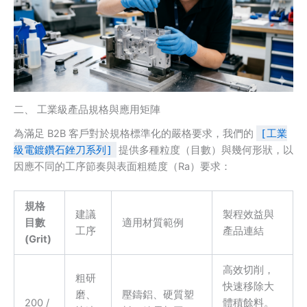
二、 工業級產品規格與應用矩陣
為滿足 B2B 客戶對於規格標準化的嚴格要求，我們的
[工業
級電鍍鑽石銼刀系列]
提供多種粒度（目數）與幾何形狀，以
因應不同的工序節奏與表面粗糙度（Ra）要求：
規格
建議
製程效益與
目數
適用材質範例
工序
產品連結
(Grit)
高效切削，
粗研
快速移除大
磨、
壓鑄鋁、硬質塑
200 /
體積餘料。