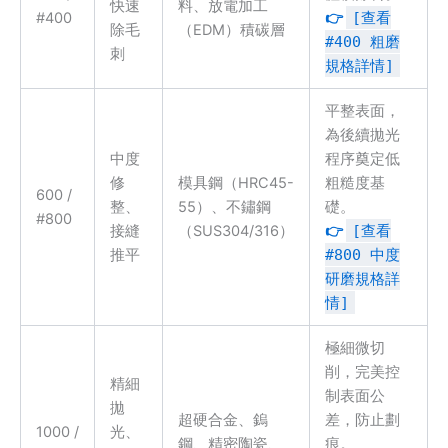
快速
料、放電加工
#400
👉
[查看
除毛
（EDM）積碳層
#400 粗磨
刺
規格詳情]
平整表面，
為後續拋光
中度
程序奠定低
修
模具鋼（HRC45-
粗糙度基
600 /
整、
55）、不鏽鋼
礎。
#800
接縫
（SUS304/316）
👉
[查看
推平
#800 中度
研磨規格詳
情]
極細微切
削，完美控
精細
制表面公
拋
超硬合金、鎢
差，防止劃
1000 /
光、
鋼、精密陶瓷、
痕。