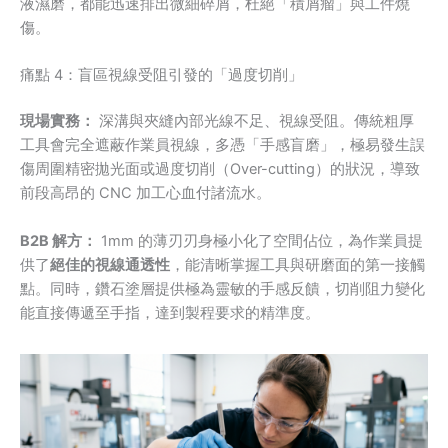
液濕磨，都能迅速排出微細碎屑，杜絕「積屑瘤」與工件燒
傷。
痛點 4：盲區視線受阻引發的「過度切削」
現場實務：
深溝與夾縫內部光線不足、視線受阻。傳統粗厚
工具會完全遮蔽作業員視線，多憑「手感盲磨」，極易發生誤
傷周圍精密拋光面或過度切削（Over-cutting）的狀況，導致
前段高昂的 CNC 加工心血付諸流水。
B2B 解方：
1mm 的薄刃刃身極小化了空間佔位，為作業員提
供了
絕佳的視線通透性
，能清晰掌握工具與研磨面的第一接觸
點。同時，鑽石塗層提供極為靈敏的手感反饋，切削阻力變化
能直接傳遞至手指，達到製程要求的精準度。