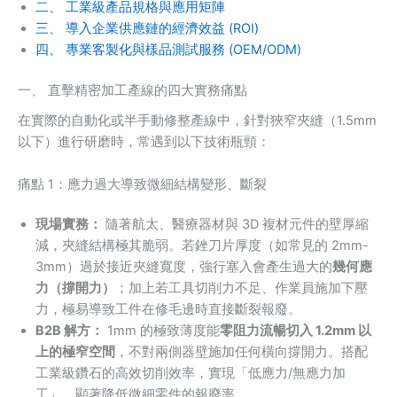
二、 工業級產品規格與應用矩陣
三、 導入企業供應鏈的經濟效益 (ROI)
四、 專業客製化與樣品測試服務 (OEM/ODM)
一、 直擊精密加工產線的四大實務痛點
在實際的自動化或半手動修整產線中，針對狹窄夾縫（1.5mm
以下）進行研磨時，常遇到以下技術瓶頸：
痛點 1：應力過大導致微細結構變形、斷裂
現場實務：
隨著航太、醫療器材與 3D 複材元件的壁厚縮
減，夾縫結構極其脆弱。若銼刀片厚度（如常見的 2mm-
3mm）過於接近夾縫寬度，強行塞入會產生過大的
幾何應
力（撐開力）
；加上若工具切削力不足、作業員施加下壓
力，極易導致工件在修毛邊時直接斷裂報廢。
B2B 解方：
1mm 的極致薄度能
零阻力流暢切入 1.2mm 以
上的極窄空間
，不對兩側器壁施加任何橫向撐開力。搭配
工業級鑽石的高效切削效率，實現「低應力/無應力加
工」，顯著降低微細零件的報廢率。