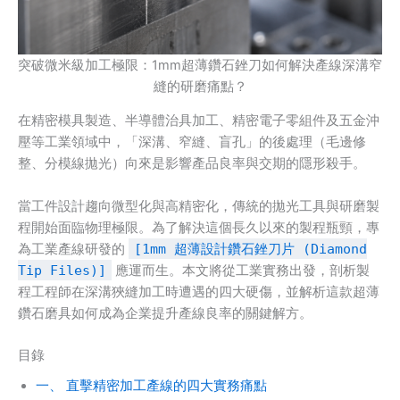
突破微米級加工極限：1mm超薄鑽石銼刀如何解決產線深溝窄
縫的研磨痛點？
在精密模具製造、半導體治具加工、精密電子零組件及五金沖
壓等工業領域中，「深溝、窄縫、盲孔」的後處理（毛邊修
整、分模線拋光）向來是影響產品良率與交期的隱形殺手。
當工件設計趨向微型化與高精密化，傳統的拋光工具與研磨製
程開始面臨物理極限。為了解決這個長久以來的製程瓶頸，專
為工業產線研發的
[1mm 超薄設計鑽石銼刀片 (Diamond
Tip Files)]
應運而生。本文將從工業實務出發，剖析製
程工程師在深溝狹縫加工時遭遇的四大硬傷，並解析這款超薄
鑽石磨具如何成為企業提升產線良率的關鍵解方。
目錄
一、 直擊精密加工產線的四大實務痛點