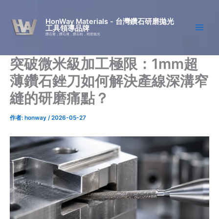
跳
至
HonWay Materials - 台灣鑽石研磨拋光
工具領導品牌
主
鑽石膏，鑽石液，鑽石粉，精密拋光
要
內
突破微米級加工極限：1mm超
容
薄鑽石銼刀如何解決產線深溝窄
縫的研磨痛點？
作者:
honway
/
2026-05-27