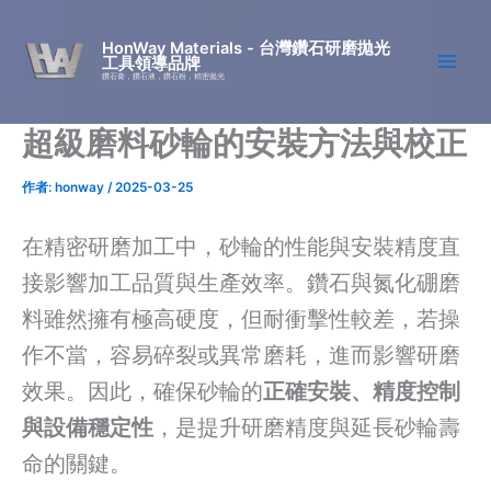
跳
至
HonWay Materials - 台灣鑽石研磨拋光
工具領導品牌
主
鑽石膏，鑽石液，鑽石粉，精密拋光
要
內
超級磨料砂輪的安裝方法與校正
容
作者:
honway
/
2025-03-25
在精密研磨加工中，砂輪的性能與安裝精度直
接影響加工品質與生產效率。鑽石與氮化硼磨
料雖然擁有極高硬度，但耐衝擊性較差，若操
作不當，容易碎裂或異常磨耗，進而影響研磨
效果。因此，確保砂輪的
正確安裝、精度控制
與設備穩定性
，是提升研磨精度與延長砂輪壽
命的關鍵。