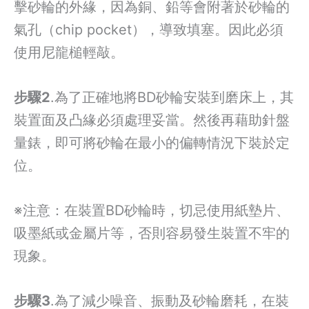
擊砂輪的外緣，因為銅、鉛等會附著於砂輪的
氣孔（chip pocket），導致填塞。因此必須
使用尼龍槌輕敲。
步驟2
.為了正確地將BD砂輪安裝到磨床上，其
裝置面及凸緣必須處理妥當。然後再藉助針盤
量錶，即可將砂輪在最小的偏轉情況下裝於定
位。
※注意：在裝置BD砂輪時，切忌使用紙墊片、
吸墨紙或金屬片等，否則容易發生裝置不牢的
現象。
步驟3
.為了減少噪音、振動及砂輪磨耗，在裝