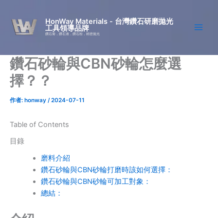
跳
至
HonWay Materials - 台灣鑽石研磨拋光
工具領導品牌
主
鑽石膏，鑽石液，鑽石粉，精密拋光
要
內
鑽石砂輪與CBN砂輪怎麼選
容
擇？？
作者:
honway
/
2024-07-11
Table of Contents
目錄
磨料介紹
鑽石砂輪與CBN砂輪打磨時該如何選擇：
鑽石砂輪與CBN砂輪可加工對象：
總結：