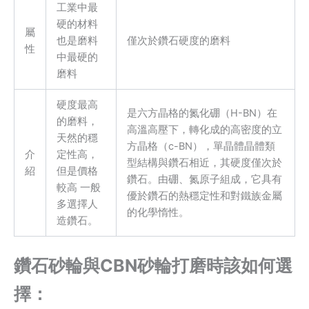
工業中最
硬的材料
屬
也是磨料
僅次於鑽石硬度的磨料
性
中最硬的
磨料
硬度最高
是六方晶格的氮化硼（H-BN）在
的磨料，
高溫高壓下，轉化成的高密度的立
天然的穩
方晶格（c-BN），單晶體晶體類
介
定性高，
型結構與鑽石相近，其硬度僅次於
紹
但是價格
鑽石。由硼、氮原子組成，它具有
較高 一般
優於鑽石的熱穩定性和對鐵族金屬
多選擇人
的化學惰性。
造鑽石。
鑽石砂輪與CBN砂輪打磨時該如何選
擇：