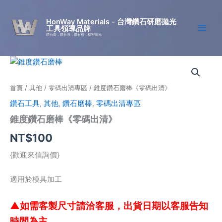
跳
至
HonWay Materials - 台灣鑽石研磨拋光
工具領導品牌
主
鑽石膏，鑽石液，鑽石粉，精密拋光
要
內
錐
容
度
鑽
首頁
/
其他
/
零碼出清專區
/ 錐度鑽石磨棒《零碼出清》
石
磨
鑽石工具
,
其他
,
鑽石磨棒
,
零碼出清專區
棒
錐度鑽石磨棒《零碼出清》
《零
碼
NT$
100
出
清》
{歡迎來信詢價}
數
量
適用於模具加工
▲
如需客製尺寸請洽客服，出貨日期以客服告知
時間為主