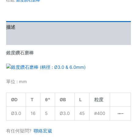
標籤:
錐度鑽石磨棒
描述
額外資訊
錐度鑽石磨棒
單位 : mm
ØD
T
θ°
ØB
L
粒度
Ø3.0
16
5
Ø3.0
45
#400
有任何疑問?
聯絡宏崴