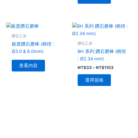
擇
選
項
價
此
格
產
範
鑽石工具
品
圍：
鑽石工具
錐度鑽石磨棒 (柄徑 :
NT$33
有
到
Ø3.0 & 6.0mm)
BH 系列 鑽石磨棒 (柄徑
多
NT$1103
: Ø2.34 mm)
種
查看內容
NT$
33
–
NT$
1103
款
式。
選擇規格
可
在
產
品
頁
面
選
擇