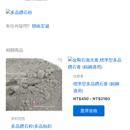
有任何疑問?
聯絡宏崴
相關商品
價
此
此
格
產
產
範
品
品
圍：
研磨膏
NT$450
有
有
到
標準型多晶鑽石膏 (鎢鋼
多
多
NT$2180
適用)
種
種
NT$
450
–
NT$
2180
款
款
式。
式。
選擇規格
可
可
原料型態
在
在
多晶鑽石粉(多晶蝕刻
產
產