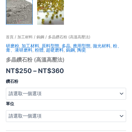
首頁
/
加工材料
/
鎢鋼
/ 多晶鑽石粉 (高溫高壓法)
研磨粉
,
加工材料
,
原料型態
,
多晶
,
應用型態
,
拋光材料
,
粉、
膏、液研磨料
,
粉體
,
超硬磨料
,
鎢鋼
,
陶瓷
多晶鑽石粉 (高溫高壓法)
NT$
250
–
NT$
360
鑽石粉
單位