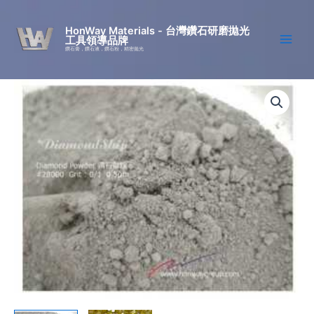
跳
至
HonWay Materials - 台灣鑽石研磨拋光
工具領導品牌
主
鑽石膏，鑽石液，鑽石粉，精密拋光
要
內
多
價
容
晶
鑽
格
石
範
粉
(高
圍：
溫
高
NT$250
壓
法)
到
數
量
NT$360