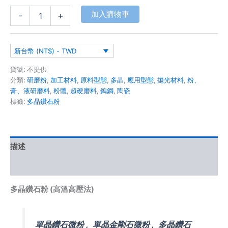
加入購物車
-
+
新台幣 (NT$) - TWD
貨號:
不提供
分類:
研磨粉
,
加工材料
,
原料型態
,
多晶
,
應用型態
,
拋光材料
,
粉、
膏、液研磨料
,
粉體
,
超硬磨料
,
鎢鋼
,
陶瓷
標籤:
多晶鑽石粉
描述
額外資訊
多晶鑽石粉 (高溫高壓法)
單晶鑽石微粉 , 單晶金剛石微粉 , 多晶鑽石