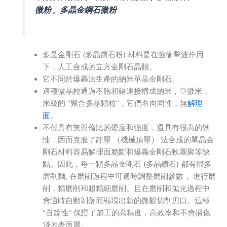
微粉 , 多晶金鋼石微粉
多晶金剛石 (多晶鑽石粉) 材料是在強衝擊波作用
下，人工合成的立方金剛石晶體。
它不同於爆轟法生產的納米單晶金剛石。
這種微晶粒通過不飽和鍵連接構成納米，亞微米，
米級的 “聚合多晶顆粒”，它們各向同性，無
解理
面
。
不僅具有無與倫比的硬度和強度，還具有很高的韌
性，因而克服了靜壓 （機械頂壓） 法合成的單晶金
剛石材料容易解理面脆斷和爆轟金剛石軟團聚等缺
點。因此，每一顆多晶金剛石 (多晶鑽石) 都有很多
磨削麵, 在磨削過程中可適時調整磨削參數， 進行磨
削，精磨削和超精細磨削。且在磨削和拋光過程中
會適時自動剝落而顯現出新的微觀切削刃口。這種
“自銳性” 保證了加工的高精度，高效率和不會損傷
淺的表面層。