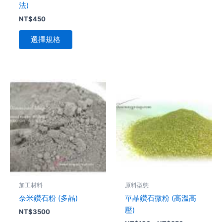
法)
品
品
NT$
450
頁
頁
面
面
選擇規格
選
選
擇
擇
選
選
項
項
價
此
此
格
產
產
範
品
品
圍：
NT$180
有
有
到
多
多
NT$250
種
種
款
款
式。
式。
可
可
加工材料
原料型態
在
在
奈米鑽石粉 (多晶)
單晶鑽石微粉 (高溫高
產
產
壓)
NT$
3500
品
品