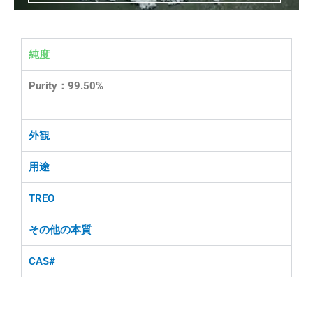
純度
Purity：99.50%
外観
用途
TREO
その他の本質
CAS#