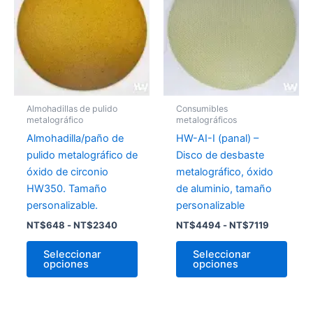
desde
tiene
desde
tiene
NT$648
NT$4494
múltiples
múlti
hasta
hasta
variantes.
varia
NT$2340
NT$7119
Las
Las
opciones
opci
se
se
pueden
pued
Almohadillas de pulido
Consumibles
elegir
elegir
metalográfico
metalográficos
en
en
Almohadilla/paño de
HW-AI-I (panal) –
la
la
pulido metalográfico de
Disco de desbaste
página
págin
óxido de circonio
metalográfico, óxido
de
de
HW350. Tamaño
de aluminio, tamaño
producto
prod
personalizable.
personalizable
NT$
648
-
NT$
2340
NT$
4494
-
NT$
7119
Seleccionar
Seleccionar
opciones
opciones