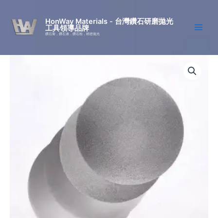
Ir
al
HonWay Materials - 台灣鑽石研磨拋光
工具領導品牌
contenido
鑽石膏，鑽石液，鑽石粉，精密拋光
Placa
Rango
de
diamante
de
Honway
precios:
(electroconformado)
cantidad
desde
NT$4500
hasta
NT$18000