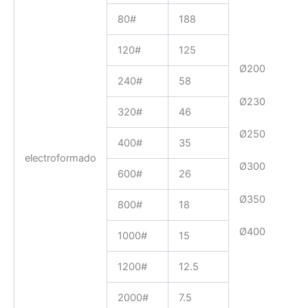
80#
188
120#
125
Ø200
240#
58
Ø230
320#
46
Ø250
400#
35
electroformado
Ø300
600#
26
Ø350
800#
18
Ø400
1000#
15
1200#
12.5
2000#
7.5