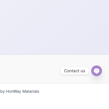
Contact us
Open
chaty
 HonWay Materials
ng Việt
한국어
ไทย