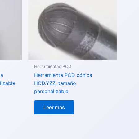
Herramientas PCD
ca
Herramienta PCD cónica
izable
HCD.YZZ, tamaño
personalizable
Leer más