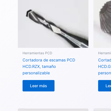
Herramientas PCD
Herram
Cortadora de escamas PCD
Cortad
HCD.RZX, tamaño
HCD.G
personalizable
person
Leer más
Le