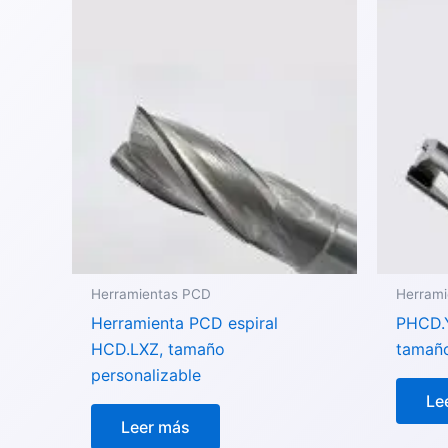
Herramientas PCD
Herram
Herramienta PCD espiral
PHCD.Y
HCD.LXZ, tamaño
tamaño
personalizable
Le
Leer más