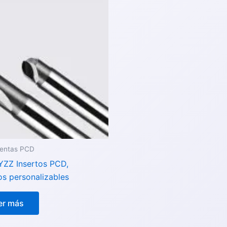
ientas PCD
ZZ Insertos PCD,
s personalizables
er más