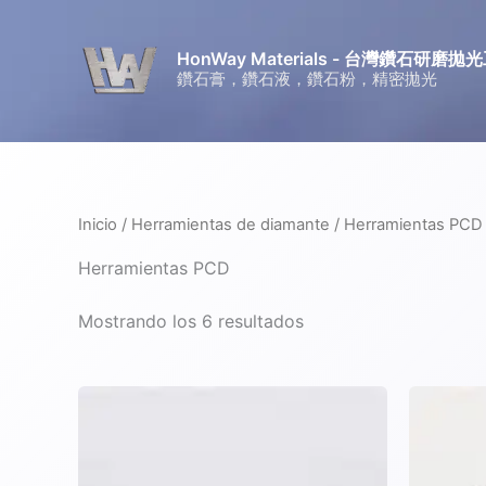
Ir
al
HonWay Materials - 台灣鑽石研
contenido
鑽石膏，鑽石液，鑽石粉，精密拋光
Inicio
/
Herramientas de diamante
/ Herramientas PCD
Herramientas PCD
Mostrando los 6 resultados