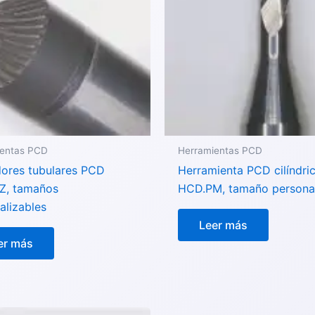
ientas PCD
Herramientas PCD
ores tubulares PCD
Herramienta PCD cilíndri
Z, tamaños
HCD.PM, tamaño personal
alizables
Leer más
er más