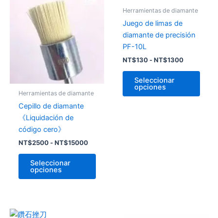
de
de
producto
prod
precios:
precios:
Herramientas de diamante
desde
tiene
desde
tiene
Juego de limas de
NT$2500
NT$130
múltiples
múlti
hasta
hasta
diamante de precisión
variantes.
varia
NT$15000
NT$1300
PF-10L
Las
Las
NT$
130
-
NT$
1300
opciones
opci
se
se
Seleccionar
opciones
pueden
pued
Herramientas de diamante
elegir
elegir
Cepillo de diamante
en
en
《Liquidación de
la
la
código cero》
página
págin
NT$
2500
-
NT$
15000
de
de
producto
prod
Seleccionar
opciones
Rango
Este
Este