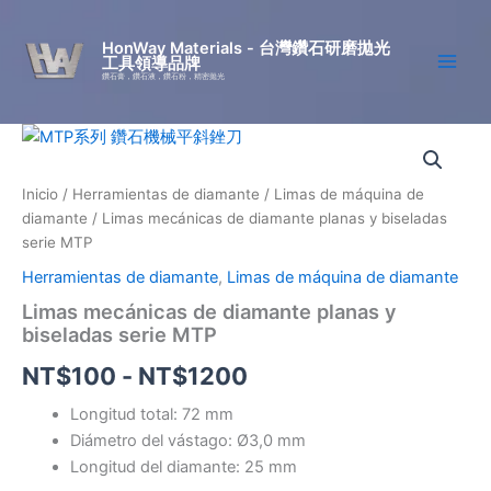
Ir
al
HonWay Materials - 台灣鑽石研磨拋光
工具領導品牌
contenido
鑽石膏，鑽石液，鑽石粉，精密拋光
Limas
Rango
mecánicas
de
de
Inicio
/
Herramientas de diamante
/
Limas de máquina de
diamante
precios:
diamante
/ Limas mecánicas de diamante planas y biseladas
planas
y
serie MTP
desde
biseladas
Herramientas de diamante
,
Limas de máquina de diamante
serie
NT$100
MTP
Limas mecánicas de diamante planas y
cantidad
biseladas serie MTP
hasta
NT$
100
-
NT$
1200
NT$1200
Longitud total: 72 mm
Diámetro del vástago: Ø3,0 mm
Longitud del diamante: 25 mm