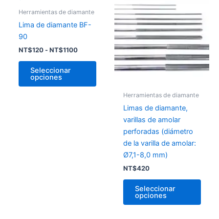
de
producto
prod
precios:
Herramientas de diamante
desde
tiene
tiene
Lima de diamante BF-
NT$120
múltiples
múlti
hasta
90
variantes.
varia
NT$1100
NT$
120
-
NT$
1100
Las
Las
opciones
opci
Seleccionar
opciones
se
se
pueden
pued
Herramientas de diamante
elegir
elegir
Limas de diamante,
en
en
varillas de amolar
la
la
perforadas (diámetro
página
págin
de la varilla de amolar:
de
de
Ø7,1-8,0 mm)
producto
prod
NT$
420
Seleccionar
opciones