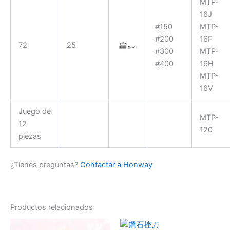
MTP-
16J
#150
MTP-
#200
16F
72
25
#300
MTP-
#400
16H
MTP-
16V
Juego de
MTP-
12
120
piezas
¿Tienes preguntas?
Contactar a Honway
Productos relacionados
Rango
Rango
Este
Este