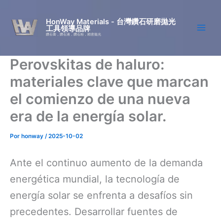
Ir
al
HonWay Materials - 台灣鑽石研磨拋光
工具領導品牌
contenido
鑽石膏，鑽石液，鑽石粉，精密拋光
Perovskitas de haluro:
materiales clave que marcan
el comienzo de una nueva
era de la energía solar.
Por
honway
/
2025-10-02
Ante el continuo aumento de la demanda
energética mundial, la tecnología de
energía solar se enfrenta a desafíos sin
precedentes. Desarrollar fuentes de